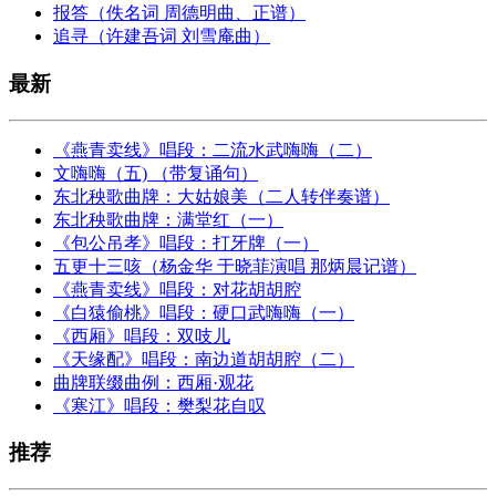
报答（佚名词 周德明曲、正谱）
追寻（许建吾词 刘雪庵曲）
最新
《燕青卖线》唱段：二流水武嗨嗨（二）
文嗨嗨（五) （带复诵句）
东北秧歌曲牌：大姑娘美（二人转伴奏谱）
东北秧歌曲牌：满堂红（一）
《包公吊孝》唱段：打牙牌（一）
五更十三咳（杨金华 于晓菲演唱 那炳晨记谱）
《燕青卖线》唱段：对花胡胡腔
《白猿偷桃》唱段：硬口武嗨嗨（一）
《西厢》唱段：双吱儿
《天缘配》唱段：南边道胡胡腔（二）
曲牌联缀曲例：西厢·观花
《寒江》唱段：樊梨花自叹
推荐