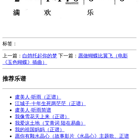
标签：
上一篇：
白鸽托起你的梦
下一篇：
愿做蝴蝶比翼飞（电影
《玉色蝴蝶》插曲）
推荐乐谱
虞美人·听雨（正谱）
江城子·十年生死两茫茫（正谱）
虞美人·听雨简谱
我像雪花天上来（正谱）
我爱这土地（艾青词 陆在易曲）
我的祖国妈妈（正谱）
愿你有颗水晶心（故事影片《水晶心》主题歌、正谱