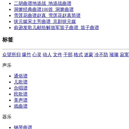
二胡曲谱地道战_地道战曲谱
洞箫经典曲谱100首_洞箫曲谱
雪莲花曲谱赵真_雪莲花赵真简谱
状元媒宋土芳曲谱_京剧状元媒
俞逊发歌儿献给解放军笛子曲谱_笛子曲谱
标签
众望所归
爆竹
心灵
动人
文件
干部
格式
迷蒙
冷不防
璀璨
寂寞
声乐
通俗谱
儿歌谱
合唱谱
民歌谱
美声谱
戏曲谱
器乐
钢琴曲谱