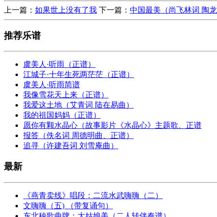
上一篇：
如果世上没有了我
下一篇：
中国最美（尚飞林词 陶
推荐乐谱
虞美人·听雨（正谱）
江城子·十年生死两茫茫（正谱）
虞美人·听雨简谱
我像雪花天上来（正谱）
我爱这土地（艾青词 陆在易曲）
我的祖国妈妈（正谱）
愿你有颗水晶心（故事影片《水晶心》主题歌、正谱
报答（佚名词 周德明曲、正谱）
追寻（许建吾词 刘雪庵曲）
最新
《燕青卖线》唱段：二流水武嗨嗨（二）
文嗨嗨（五) （带复诵句）
东北秧歌曲牌：大姑娘美（二人转伴奏谱）