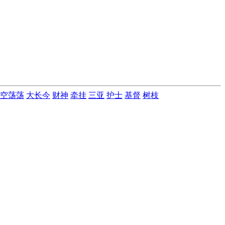
空荡荡
大长今
财神
牵挂
三亚
护士
基督
树枝