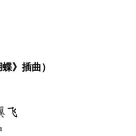
蝴蝶》插曲）