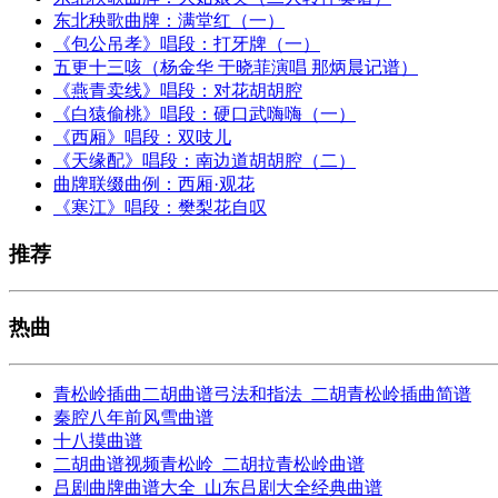
东北秧歌曲牌：满堂红（一）
《包公吊孝》唱段：打牙牌（一）
五更十三咳（杨金华 于晓菲演唱 那炳晨记谱）
《燕青卖线》唱段：对花胡胡腔
《白猿偷桃》唱段：硬口武嗨嗨（一）
《西厢》唱段：双吱儿
《天缘配》唱段：南边道胡胡腔（二）
曲牌联缀曲例：西厢·观花
《寒江》唱段：樊梨花自叹
推荐
热曲
青松岭插曲二胡曲谱弓法和指法_二胡青松岭插曲简谱
秦腔八年前风雪曲谱
十八摸曲谱
二胡曲谱视频青松岭_二胡拉青松岭曲谱
吕剧曲牌曲谱大全_山东吕剧大全经典曲谱