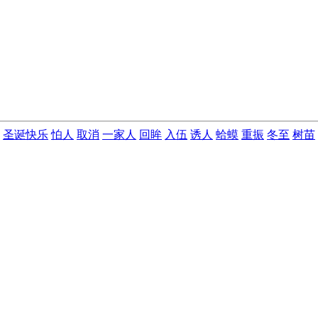
圣诞快乐
怕人
取消
一家人
回眸
入伍
诱人
蛤蟆
重振
冬至
树苗