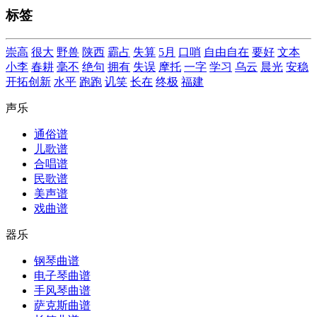
标签
崇高
很大
野兽
陕西
霸占
失算
5月
口哨
自由自在
要好
文本
小李
春耕
毫不
绝句
拥有
失误
摩托
一字
学习
乌云
晨光
安稳
开拓创新
水平
跑跑
讥笑
长在
终极
福建
声乐
通俗谱
儿歌谱
合唱谱
民歌谱
美声谱
戏曲谱
器乐
钢琴曲谱
电子琴曲谱
手风琴曲谱
萨克斯曲谱