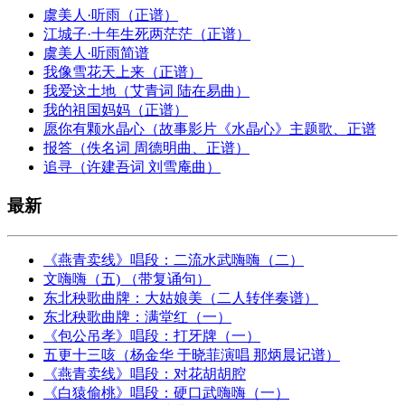
虞美人·听雨（正谱）
江城子·十年生死两茫茫（正谱）
虞美人·听雨简谱
我像雪花天上来（正谱）
我爱这土地（艾青词 陆在易曲）
我的祖国妈妈（正谱）
愿你有颗水晶心（故事影片《水晶心》主题歌、正谱
报答（佚名词 周德明曲、正谱）
追寻（许建吾词 刘雪庵曲）
最新
《燕青卖线》唱段：二流水武嗨嗨（二）
文嗨嗨（五) （带复诵句）
东北秧歌曲牌：大姑娘美（二人转伴奏谱）
东北秧歌曲牌：满堂红（一）
《包公吊孝》唱段：打牙牌（一）
五更十三咳（杨金华 于晓菲演唱 那炳晨记谱）
《燕青卖线》唱段：对花胡胡腔
《白猿偷桃》唱段：硬口武嗨嗨（一）