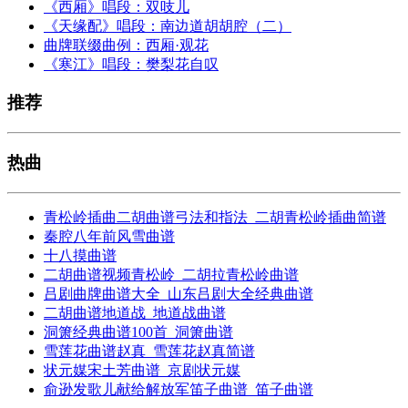
《西厢》唱段：双吱儿
《天缘配》唱段：南边道胡胡腔（二）
曲牌联缀曲例：西厢·观花
《寒江》唱段：樊梨花自叹
推荐
热曲
青松岭插曲二胡曲谱弓法和指法_二胡青松岭插曲简谱
秦腔八年前风雪曲谱
十八摸曲谱
二胡曲谱视频青松岭_二胡拉青松岭曲谱
吕剧曲牌曲谱大全_山东吕剧大全经典曲谱
二胡曲谱地道战_地道战曲谱
洞箫经典曲谱100首_洞箫曲谱
雪莲花曲谱赵真_雪莲花赵真简谱
状元媒宋土芳曲谱_京剧状元媒
俞逊发歌儿献给解放军笛子曲谱_笛子曲谱