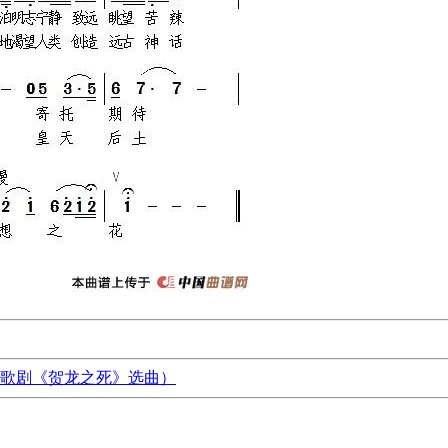
歌剧《贺龙之死》选曲）