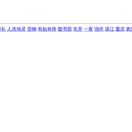
葬礼
人杰地灵
货物
有始有终
图书馆
失意
一夜
强作
湛江
重庆
跑