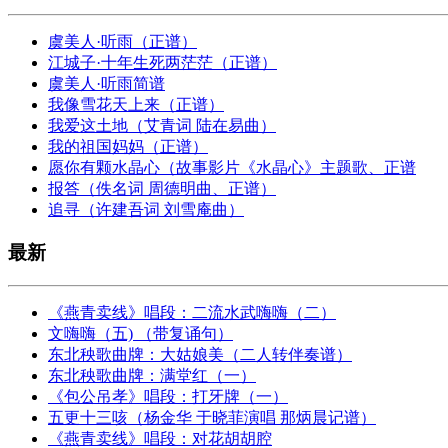
虞美人·听雨（正谱）
江城子·十年生死两茫茫（正谱）
虞美人·听雨简谱
我像雪花天上来（正谱）
我爱这土地（艾青词 陆在易曲）
我的祖国妈妈（正谱）
愿你有颗水晶心（故事影片《水晶心》主题歌、正谱
报答（佚名词 周德明曲、正谱）
追寻（许建吾词 刘雪庵曲）
最新
《燕青卖线》唱段：二流水武嗨嗨（二）
文嗨嗨（五) （带复诵句）
东北秧歌曲牌：大姑娘美（二人转伴奏谱）
东北秧歌曲牌：满堂红（一）
《包公吊孝》唱段：打牙牌（一）
五更十三咳（杨金华 于晓菲演唱 那炳晨记谱）
《燕青卖线》唱段：对花胡胡腔