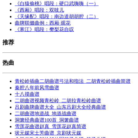
《白猿偷桃》唱段：硬口武嗨嗨（一）
《西厢》唱段：双吱儿
《天缘配》唱段：南边道胡胡腔（二）
曲牌联缀曲例：西厢·观花
《寒江》唱段：樊梨花自叹
推荐
热曲
青松岭插曲二胡曲谱弓法和指法_二胡青松岭插曲简谱
秦腔八年前风雪曲谱
十八摸曲谱
二胡曲谱视频青松岭_二胡拉青松岭曲谱
吕剧曲牌曲谱大全_山东吕剧大全经典曲谱
二胡曲谱地道战_地道战曲谱
洞箫经典曲谱100首_洞箫曲谱
雪莲花曲谱赵真_雪莲花赵真简谱
状元媒宋土芳曲谱_京剧状元媒