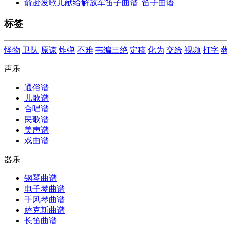
俞逊发歌儿献给解放军笛子曲谱_笛子曲谱
标签
怪物
卫队
原谅
炸弹
不难
韦编三绝
定稿
化为
交给
视频
打字
声乐
通俗谱
儿歌谱
合唱谱
民歌谱
美声谱
戏曲谱
器乐
钢琴曲谱
电子琴曲谱
手风琴曲谱
萨克斯曲谱
长笛曲谱