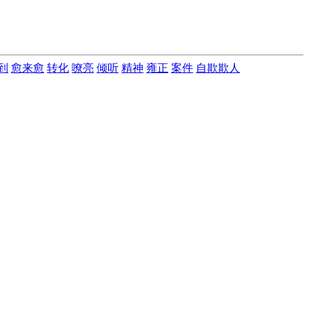
到
愈来愈
转化
嘹亮
倾听
精神
雍正
案件
自欺欺人