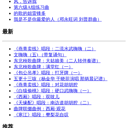
风，告诉我
第六级A组练习曲
的歌的姐雷锋多
我是不是你最爱的人（邓永旺词 刘普群曲）
最新
《燕青卖线》唱段：二流水武嗨嗨（二）
文嗨嗨（五) （带复诵句）
东北秧歌曲牌：大姑娘美（二人转伴奏谱）
东北秧歌曲牌：满堂红（一）
《包公吊孝》唱段：打牙牌（一）
五更十三咳（杨金华 于晓菲演唱 那炳晨记谱）
《燕青卖线》唱段：对花胡胡腔
《白猿偷桃》唱段：硬口武嗨嗨（一）
《西厢》唱段：双吱儿
《天缘配》唱段：南边道胡胡腔（二）
曲牌联缀曲例：西厢·观花
《寒江》唱段：樊梨花自叹
推荐