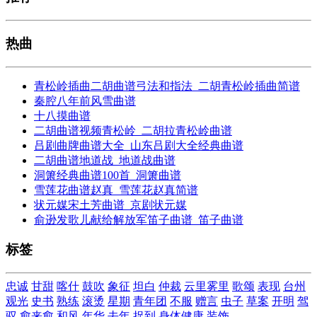
热曲
青松岭插曲二胡曲谱弓法和指法_二胡青松岭插曲简谱
秦腔八年前风雪曲谱
十八摸曲谱
二胡曲谱视频青松岭_二胡拉青松岭曲谱
吕剧曲牌曲谱大全_山东吕剧大全经典曲谱
二胡曲谱地道战_地道战曲谱
洞箫经典曲谱100首_洞箫曲谱
雪莲花曲谱赵真_雪莲花赵真简谱
状元媒宋土芳曲谱_京剧状元媒
俞逊发歌儿献给解放军笛子曲谱_笛子曲谱
标签
忠诚
甘甜
喀什
鼓吹
象征
坦白
仲裁
云里雾里
歌颂
表现
台州
观光
史书
熟练
滚烫
星期
青年团
不服
赠言
虫子
草案
开明
驾
驭
愈来愈
和风
年华
去年
捉到
身体健康
装饰