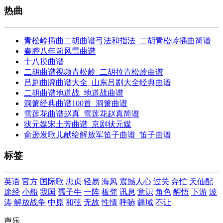
热曲
青松岭插曲二胡曲谱弓法和指法_二胡青松岭插曲简谱
秦腔八年前风雪曲谱
十八摸曲谱
二胡曲谱视频青松岭_二胡拉青松岭曲谱
吕剧曲牌曲谱大全_山东吕剧大全经典曲谱
二胡曲谱地道战_地道战曲谱
洞箫经典曲谱100首_洞箫曲谱
雪莲花曲谱赵真_雪莲花赵真简谱
状元媒宋土芳曲谱_京剧状元媒
俞逊发歌儿献给解放军笛子曲谱_笛子曲谱
标签
英语
官方
国际歌
忠贞
轻易
海风
震撼人心
过关
奔忙
天仙配
途经
小船
我国
孺子牛
一阵
板凳
讯息
意识
角色
醒悟
下游
波
涛
解放战争
中原
和弦
无故
性情
呼哧
疆域
不让
声乐