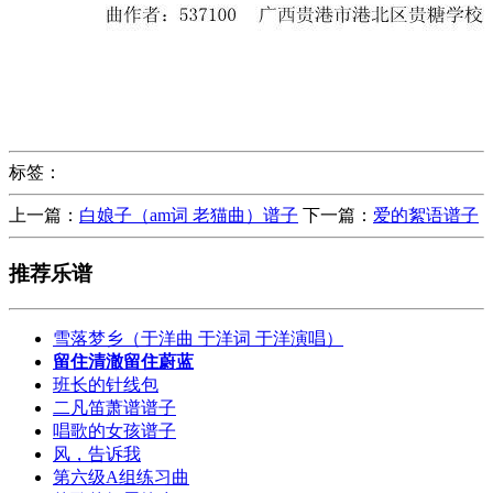
标签：
上一篇：
白娘子（am词 老猫曲）谱子
下一篇：
爱的絮语谱子
推荐乐谱
雪落梦乡（于洋曲 于洋词 于洋演唱）
留住清澈留住蔚蓝
班长的针线包
二凡笛萧谱谱子
唱歌的女孩谱子
风，告诉我
第六级A组练习曲