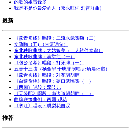
的歌的姐雷锋多
我是不是你最爱的人（邓永旺词 刘普群曲）
最新
《燕青卖线》唱段：二流水武嗨嗨（二）
文嗨嗨（五) （带复诵句）
东北秧歌曲牌：大姑娘美（二人转伴奏谱）
东北秧歌曲牌：满堂红（一）
《包公吊孝》唱段：打牙牌（一）
五更十三咳（杨金华 于晓菲演唱 那炳晨记谱）
《燕青卖线》唱段：对花胡胡腔
《白猿偷桃》唱段：硬口武嗨嗨（一）
《西厢》唱段：双吱儿
《天缘配》唱段：南边道胡胡腔（二）
曲牌联缀曲例：西厢·观花
《寒江》唱段：樊梨花自叹
推荐