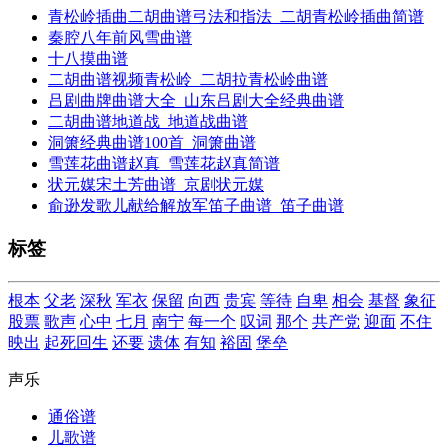
青松岭插曲二胡曲谱弓法和指法_二胡青松岭插曲简谱
秦腔八年前风雪曲谱
十八摸曲谱
二胡曲谱视频青松岭_二胡拉青松岭曲谱
吕剧曲牌曲谱大全_山东吕剧大全经典曲谱
二胡曲谱地道战_地道战曲谱
洞箫经典曲谱100首_洞箫曲谱
雪莲花曲谱赵真_雪莲花赵真简谱
状元媒宋土芳曲谱_京剧状元媒
俞逊发歌儿献给解放军笛子曲谱_笛子曲谱
标签
根本
父老
深秋
军衣
保留
向西
贵宾
等待
自卑
相会
基督
象征
股票
歌声
心中
七月
南宁
每一个
叹词
那个
共产党
迎面
不住
映出
起死回生
还要
遗体
有知
裕固
堡垒
声乐
通俗谱
儿歌谱