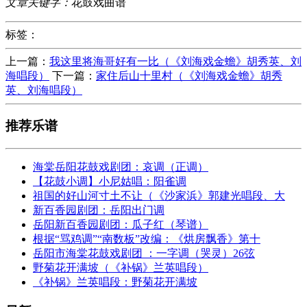
文章关键字：
花鼓戏曲谱
标签：
上一篇：
我这里将海哥好有一比（《刘海戏金蟾》胡秀英、刘
海唱段）
下一篇：
家住后山十里村（《刘海戏金蟾》胡秀
英、刘海唱段）
推荐乐谱
海棠岳阳花鼓戏剧团：哀调（正调）
【花鼓小调】小尼姑唱：阳雀调
祖国的好山河寸土不让（《沙家浜》郭建光唱段、大
新百香园剧团：岳阳出门调
岳阳新百香园剧团：瓜子红（琴谱）
根据“骂鸡调”“南数板”改编：《烘房飘香》第十
岳阳市海棠花鼓戏剧团 ：一字调（哭灵）26弦
野菊花开满坡（《补锅》兰英唱段）
《补锅》兰英唱段：野菊花开满坡