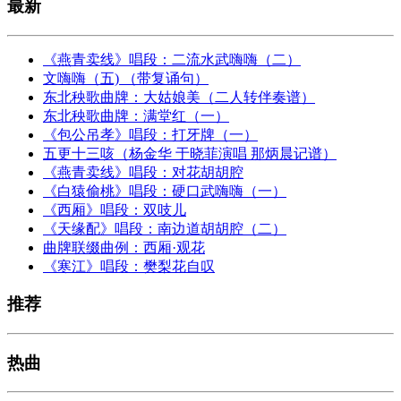
最新
《燕青卖线》唱段：二流水武嗨嗨（二）
文嗨嗨（五) （带复诵句）
东北秧歌曲牌：大姑娘美（二人转伴奏谱）
东北秧歌曲牌：满堂红（一）
《包公吊孝》唱段：打牙牌（一）
五更十三咳（杨金华 于晓菲演唱 那炳晨记谱）
《燕青卖线》唱段：对花胡胡腔
《白猿偷桃》唱段：硬口武嗨嗨（一）
《西厢》唱段：双吱儿
《天缘配》唱段：南边道胡胡腔（二）
曲牌联缀曲例：西厢·观花
《寒江》唱段：樊梨花自叹
推荐
热曲