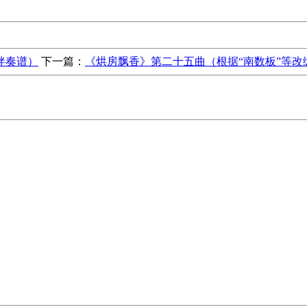
伴奏谱）
下一篇：
《烘房飘香》第二十五曲（根据“南数板”等改