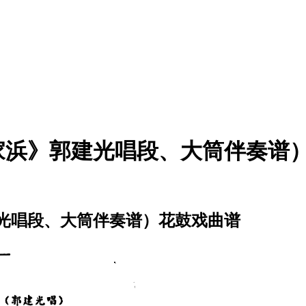
家浜》郭建光唱段、大筒伴奏谱
光唱段、大筒伴奏谱）花鼓戏曲谱