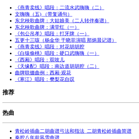
《燕青卖线》唱段：二流水武嗨嗨（二）
文嗨嗨（五) （带复诵句）
东北秧歌曲牌：大姑娘美（二人转伴奏谱）
东北秧歌曲牌：满堂红（一）
《包公吊孝》唱段：打牙牌（一）
五更十三咳（杨金华 于晓菲演唱 那炳晨记谱）
《燕青卖线》唱段：对花胡胡腔
《白猿偷桃》唱段：硬口武嗨嗨（一）
《西厢》唱段：双吱儿
《天缘配》唱段：南边道胡胡腔（二）
曲牌联缀曲例：西厢·观花
《寒江》唱段：樊梨花自叹
推荐
热曲
青松岭插曲二胡曲谱弓法和指法_二胡青松岭插曲简谱
秦腔八年前风雪曲谱