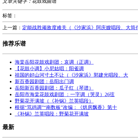
文章关键字：
花鼓戏曲谱
标签：
上一篇：
定能战胜顽敌度难关（《沙家浜》阿庆嫂唱段、大筒
推荐乐谱
海棠岳阳花鼓戏剧团：哀调（正调）
【花鼓小调】小尼姑唱：阳雀调
祖国的好山河寸土不让（《沙家浜》郭建光唱段、大
新百香园剧团：岳阳出门调
岳阳新百香园剧团：瓜子红（琴谱）
岳阳市海棠花鼓戏剧团 ：一字调（哭灵）26弦
野菊花开满坡（《补锅》兰英唱段）
根据“骂鸡调”“南数板”改编：《烘房飘香》第十
《补锅》兰英唱段：野菊花开满坡
最新