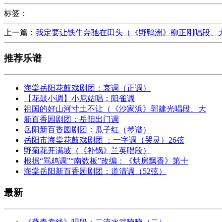
标签：
上一篇：
我定要让铁牛奔驰在田头（《野鸭洲》柳正刚唱段、
推荐乐谱
海棠岳阳花鼓戏剧团：哀调（正调）
【花鼓小调】小尼姑唱：阳雀调
祖国的好山河寸土不让（《沙家浜》郭建光唱段、大
新百香园剧团：岳阳出门调
岳阳新百香园剧团：瓜子红（琴谱）
岳阳市海棠花鼓戏剧团 ：一字调（哭灵）26弦
野菊花开满坡（《补锅》兰英唱段）
根据“骂鸡调”“南数板”改编：《烘房飘香》第十
海棠岳阳新百香园剧团：道清调（52弦）
最新