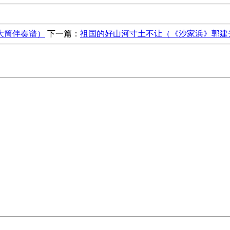
大筒伴奏谱）
下一篇：
祖国的好山河寸土不让（《沙家浜》郭建