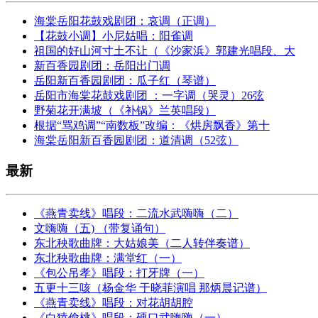
海棠岳阳花鼓戏剧团：哀调（正调）
【花鼓小调】小尼姑唱：阳雀调
祖国的好山河寸土不让（《沙家浜》郭建光唱段、大
新百香园剧团：岳阳出门调
岳阳新百香园剧团：瓜子红（琴谱）
岳阳市海棠花鼓戏剧团 ：一字调（哭灵）26弦
野菊花开满坡（《补锅》兰英唱段）
根据“骂鸡调”“南数板”改编：《烘房飘香》第十
海棠岳阳新百香园剧团：道清调（52弦）
最新
《燕青卖线》唱段：二流水武嗨嗨（二）
文嗨嗨（五) （带复诵句）
东北秧歌曲牌：大姑娘美（二人转伴奏谱）
东北秧歌曲牌：满堂红（一）
《包公吊孝》唱段：打牙牌（一）
五更十三咳（杨金华 于晓菲演唱 那炳晨记谱）
《燕青卖线》唱段：对花胡胡腔
《白猿偷桃》唱段：硬口武嗨嗨（一）