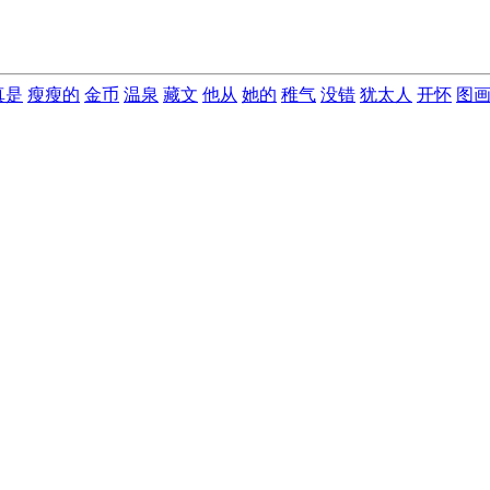
真是
瘦瘦的
金币
温泉
藏文
他从
她的
稚气
没错
犹太人
开怀
图