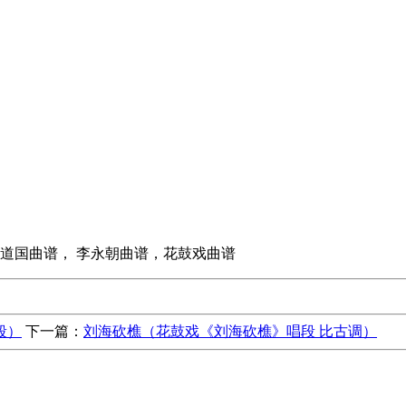
李道国曲谱， 李永朝曲谱，花鼓戏曲谱
段）
下一篇：
刘海砍樵（花鼓戏《刘海砍樵》唱段 比古调）