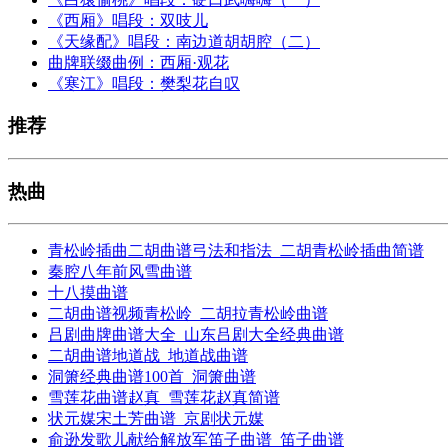
《西厢》唱段：双吱儿
《天缘配》唱段：南边道胡胡腔（二）
曲牌联缀曲例：西厢·观花
《寒江》唱段：樊梨花自叹
推荐
热曲
青松岭插曲二胡曲谱弓法和指法_二胡青松岭插曲简谱
秦腔八年前风雪曲谱
十八摸曲谱
二胡曲谱视频青松岭_二胡拉青松岭曲谱
吕剧曲牌曲谱大全_山东吕剧大全经典曲谱
二胡曲谱地道战_地道战曲谱
洞箫经典曲谱100首_洞箫曲谱
雪莲花曲谱赵真_雪莲花赵真简谱
状元媒宋土芳曲谱_京剧状元媒
俞逊发歌儿献给解放军笛子曲谱_笛子曲谱