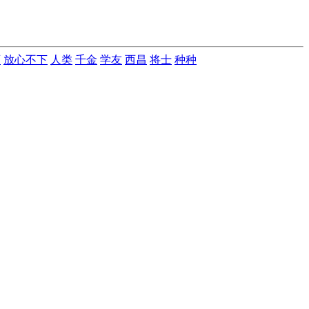
画
放心不下
人类
千金
学友
西昌
将士
种种