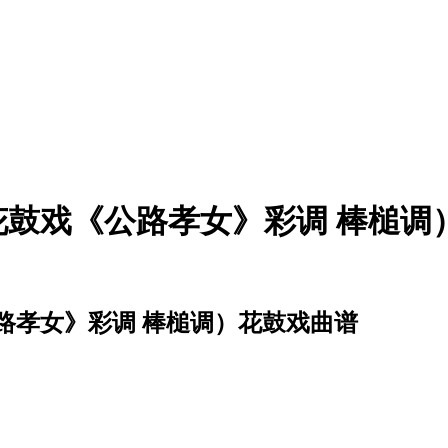
鼓戏《公路孝女》彩调 棒槌调
路孝女》彩调 棒槌调）花鼓戏曲谱