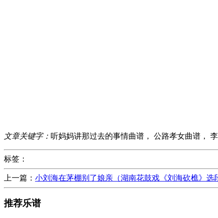
文章关键字：
听妈妈讲那过去的事情曲谱， 公路孝女曲谱， 
标签：
上一篇：
小刘海在茅棚别了娘亲（湖南花鼓戏《刘海砍樵》选
推荐乐谱