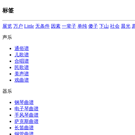
标签
展览
万户
Little
无条件
因素
一辈子
单纯
傻子
下山
社会
晨光
声乐
通俗谱
儿歌谱
合唱谱
民歌谱
美声谱
戏曲谱
器乐
钢琴曲谱
电子琴曲谱
手风琴曲谱
萨克斯曲谱
长笛曲谱
铜管曲谱