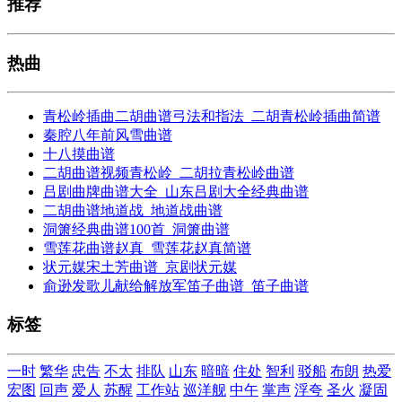
推荐
热曲
青松岭插曲二胡曲谱弓法和指法_二胡青松岭插曲简谱
秦腔八年前风雪曲谱
十八摸曲谱
二胡曲谱视频青松岭_二胡拉青松岭曲谱
吕剧曲牌曲谱大全_山东吕剧大全经典曲谱
二胡曲谱地道战_地道战曲谱
洞箫经典曲谱100首_洞箫曲谱
雪莲花曲谱赵真_雪莲花赵真简谱
状元媒宋土芳曲谱_京剧状元媒
俞逊发歌儿献给解放军笛子曲谱_笛子曲谱
标签
一时
繁华
忠告
不太
排队
山东
暗暗
住处
智利
驳船
布朗
热爱
宏图
回声
爱人
苏醒
工作站
巡洋舰
中午
掌声
浮夸
圣火
凝固