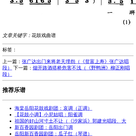
文章关键字：
花鼓戏曲谱
标签：
上一篇：
张广达出门来将老天埋怨（《贫富上寿》张广达唱
段）
下一篇：
烟开路酒搭桥危害不浅（《野鸭洲》柳正刚唱
段）
推荐乐谱
海棠岳阳花鼓戏剧团：哀调（正调）
【花鼓小调】小尼姑唱：阳雀调
祖国的好山河寸土不让（《沙家浜》郭建光唱段、大
新百香园剧团：岳阳出门调
岳阳新百香园剧团：瓜子红（琴谱）