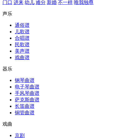
门口
进来
幼儿
难分
新婚
不一样
唯我独尊
声乐
通俗谱
儿歌谱
合唱谱
民歌谱
美声谱
戏曲谱
器乐
钢琴曲谱
电子琴曲谱
手风琴曲谱
萨克斯曲谱
长笛曲谱
铜管曲谱
戏曲
京剧