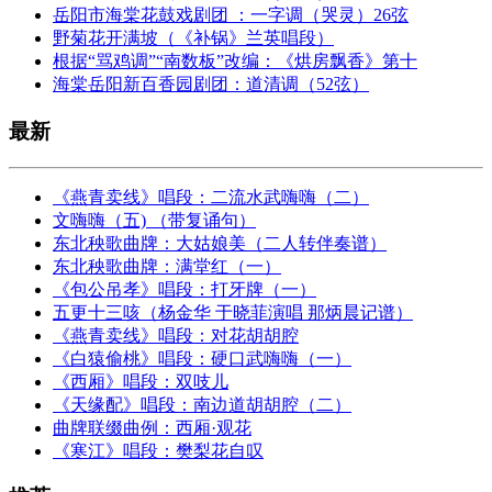
岳阳市海棠花鼓戏剧团 ：一字调（哭灵）26弦
野菊花开满坡（《补锅》兰英唱段）
根据“骂鸡调”“南数板”改编：《烘房飘香》第十
海棠岳阳新百香园剧团：道清调（52弦）
最新
《燕青卖线》唱段：二流水武嗨嗨（二）
文嗨嗨（五) （带复诵句）
东北秧歌曲牌：大姑娘美（二人转伴奏谱）
东北秧歌曲牌：满堂红（一）
《包公吊孝》唱段：打牙牌（一）
五更十三咳（杨金华 于晓菲演唱 那炳晨记谱）
《燕青卖线》唱段：对花胡胡腔
《白猿偷桃》唱段：硬口武嗨嗨（一）
《西厢》唱段：双吱儿
《天缘配》唱段：南边道胡胡腔（二）
曲牌联缀曲例：西厢·观花
《寒江》唱段：樊梨花自叹