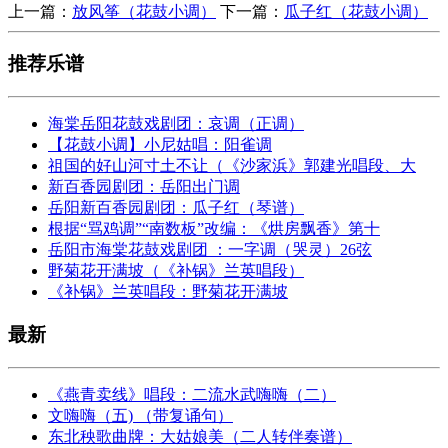
上一篇：
放风筝（花鼓小调）
下一篇：
瓜子红（花鼓小调）
推荐乐谱
海棠岳阳花鼓戏剧团：哀调（正调）
【花鼓小调】小尼姑唱：阳雀调
祖国的好山河寸土不让（《沙家浜》郭建光唱段、大
新百香园剧团：岳阳出门调
岳阳新百香园剧团：瓜子红（琴谱）
根据“骂鸡调”“南数板”改编：《烘房飘香》第十
岳阳市海棠花鼓戏剧团 ：一字调（哭灵）26弦
野菊花开满坡（《补锅》兰英唱段）
《补锅》兰英唱段：野菊花开满坡
最新
《燕青卖线》唱段：二流水武嗨嗨（二）
文嗨嗨（五) （带复诵句）
东北秧歌曲牌：大姑娘美（二人转伴奏谱）