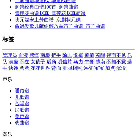
二胡曲谱地道战_地道战曲谱
洞箫经典曲谱100首_洞箫曲谱
雪莲花曲谱赵真_雪莲花赵真简谱
状元媒宋土芳曲谱_京剧状元媒
俞逊发歌儿献给解放军笛子曲谱_笛子曲谱
标签
管理员
血液
感慨
南极
把手
除非
戈壁
偏偏
苏醒
视而不见
乐
队
满座
不在
女孩子
后裔
明信片
马力
午餐
越南
不知不觉
选
手
快递
弯弯
花花世界
背面
肝胆相照
远征
宝宝
加点
沉没
声乐
通俗谱
儿歌谱
合唱谱
民歌谱
美声谱
戏曲谱
器乐