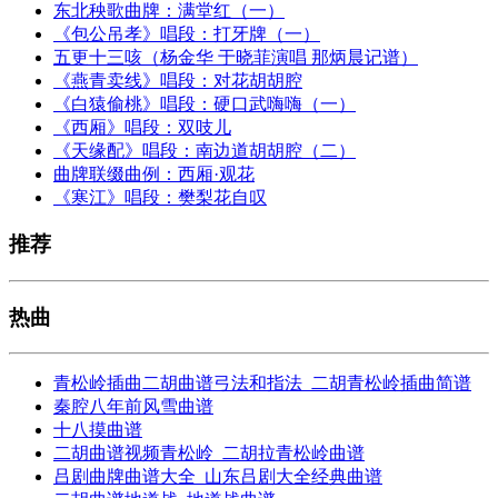
东北秧歌曲牌：满堂红（一）
《包公吊孝》唱段：打牙牌（一）
五更十三咳（杨金华 于晓菲演唱 那炳晨记谱）
《燕青卖线》唱段：对花胡胡腔
《白猿偷桃》唱段：硬口武嗨嗨（一）
《西厢》唱段：双吱儿
《天缘配》唱段：南边道胡胡腔（二）
曲牌联缀曲例：西厢·观花
《寒江》唱段：樊梨花自叹
推荐
热曲
青松岭插曲二胡曲谱弓法和指法_二胡青松岭插曲简谱
秦腔八年前风雪曲谱
十八摸曲谱
二胡曲谱视频青松岭_二胡拉青松岭曲谱
吕剧曲牌曲谱大全_山东吕剧大全经典曲谱