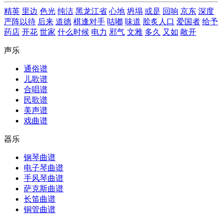
精英
里边
色光
纯洁
黑龙江省
心地
坍塌
或是
回响
京东
深度
严阵以待
后来
道德
棋逢对手
咕嘟
味道
脍炙人口
爱国者
给予
药店
开花
世家
什么时候
电力
邪气
文雅
多久
又如
敞开
声乐
通俗谱
儿歌谱
合唱谱
民歌谱
美声谱
戏曲谱
器乐
钢琴曲谱
电子琴曲谱
手风琴曲谱
萨克斯曲谱
长笛曲谱
铜管曲谱