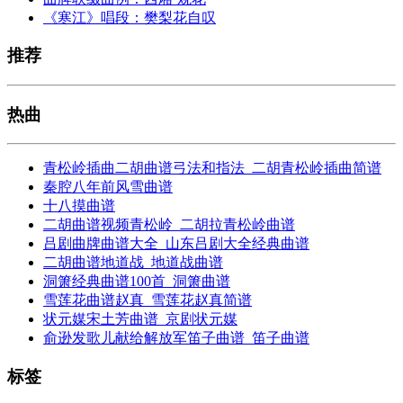
《寒江》唱段：樊梨花自叹
推荐
热曲
青松岭插曲二胡曲谱弓法和指法_二胡青松岭插曲简谱
秦腔八年前风雪曲谱
十八摸曲谱
二胡曲谱视频青松岭_二胡拉青松岭曲谱
吕剧曲牌曲谱大全_山东吕剧大全经典曲谱
二胡曲谱地道战_地道战曲谱
洞箫经典曲谱100首_洞箫曲谱
雪莲花曲谱赵真_雪莲花赵真简谱
状元媒宋土芳曲谱_京剧状元媒
俞逊发歌儿献给解放军笛子曲谱_笛子曲谱
标签