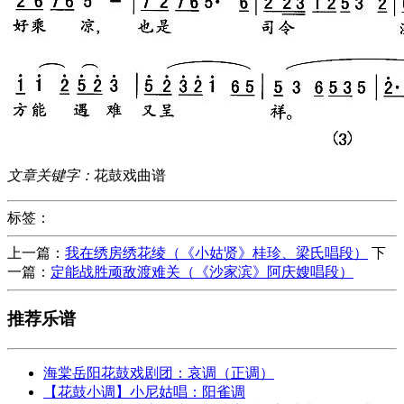
文章关键字：
花鼓戏曲谱
标签：
上一篇：
我在绣房绣花绫（《小姑贤》桂珍、梁氏唱段）
下
一篇：
定能战胜顽敌渡难关（《沙家滨》阿庆嫂唱段）
推荐乐谱
海棠岳阳花鼓戏剧团：哀调（正调）
【花鼓小调】小尼姑唱：阳雀调