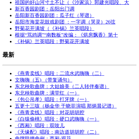
祖国的好山河寸土不让（《沙家浜》郭建光唱段、大
新百香园剧团：岳阳出门调
岳阳新百香园剧团：瓜子红（琴谱）
岳阳市海棠花鼓戏剧团 ：一字调（哭灵）26弦
野菊花开满坡（《补锅》兰英唱段）
根据“骂鸡调”“南数板”改编：《烘房飘香》第十
《补锅》兰英唱段：野菊花开满坡
最新
《燕青卖线》唱段：二流水武嗨嗨（二）
文嗨嗨（五) （带复诵句）
东北秧歌曲牌：大姑娘美（二人转伴奏谱）
东北秧歌曲牌：满堂红（一）
《包公吊孝》唱段：打牙牌（一）
五更十三咳（杨金华 于晓菲演唱 那炳晨记谱）
《燕青卖线》唱段：对花胡胡腔
《白猿偷桃》唱段：硬口武嗨嗨（一）
《西厢》唱段：双吱儿
《天缘配》唱段：南边道胡胡腔（二）
曲牌联缀曲例：西厢·观花