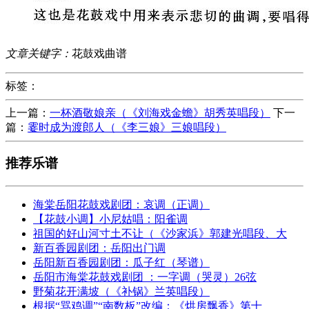
文章关键字：
花鼓戏曲谱
标签：
上一篇：
一杯酒敬娘亲（《刘海戏金蟾》胡秀英唱段）
下一
篇：
霎时成为渡郎人（《李三娘》三娘唱段）
推荐乐谱
海棠岳阳花鼓戏剧团：哀调（正调）
【花鼓小调】小尼姑唱：阳雀调
祖国的好山河寸土不让（《沙家浜》郭建光唱段、大
新百香园剧团：岳阳出门调
岳阳新百香园剧团：瓜子红（琴谱）
岳阳市海棠花鼓戏剧团 ：一字调（哭灵）26弦
野菊花开满坡（《补锅》兰英唱段）
根据“骂鸡调”“南数板”改编：《烘房飘香》第十