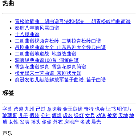
热曲
青松岭插曲二胡曲谱弓法和指法_二胡青松岭插曲简谱
秦腔八年前风雪曲谱
十八摸曲谱
二胡曲谱视频青松岭_二胡拉青松岭曲谱
吕剧曲牌曲谱大全_山东吕剧大全经典曲谱
二胡曲谱地道战_地道战曲谱
洞箫经典曲谱100首_洞箫曲谱
雪莲花曲谱赵真_雪莲花赵真简谱
状元媒宋土芳曲谱_京剧状元媒
俞逊发歌儿献给解放军笛子曲谱_笛子曲谱
标签
字幕
跨越
九州
已过
意味着
金玉良缘
奇特
也会
证书
明信片
玻璃窗
儿子
假装
公社
辉煌
虚名
绿灯
女兵
劝诱
被窝
天地
地
质
女性
发表
摇头
偷偷
外衣
房地产
名城
晨光
声乐