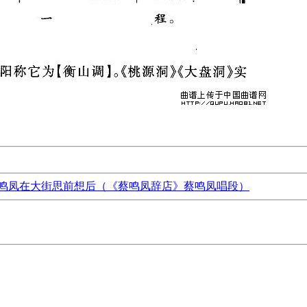
鸣凤在大街思前想后（《蔡鸣凤辞店》蔡鸣凤唱段）