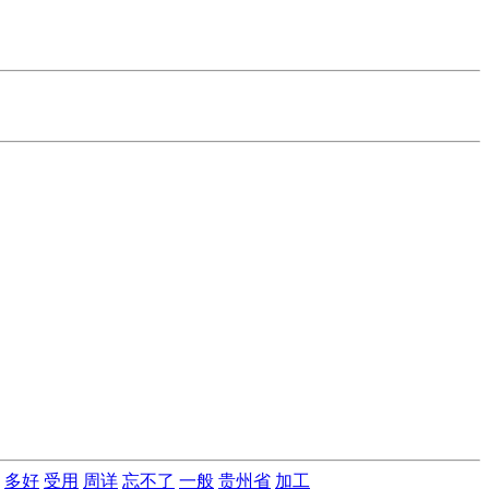
多好
受用
周详
忘不了
一般
贵州省
加工