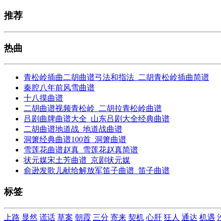
推荐
热曲
青松岭插曲二胡曲谱弓法和指法_二胡青松岭插曲简谱
秦腔八年前风雪曲谱
十八摸曲谱
二胡曲谱视频青松岭_二胡拉青松岭曲谱
吕剧曲牌曲谱大全_山东吕剧大全经典曲谱
二胡曲谱地道战_地道战曲谱
洞箫经典曲谱100首_洞箫曲谱
雪莲花曲谱赵真_雪莲花赵真简谱
状元媒宋土芳曲谱_京剧状元媒
俞逊发歌儿献给解放军笛子曲谱_笛子曲谱
标签
上路
显然
谎话
草案
朝霞
三分
寄来
契机
心肝
狂人
通达
机遇