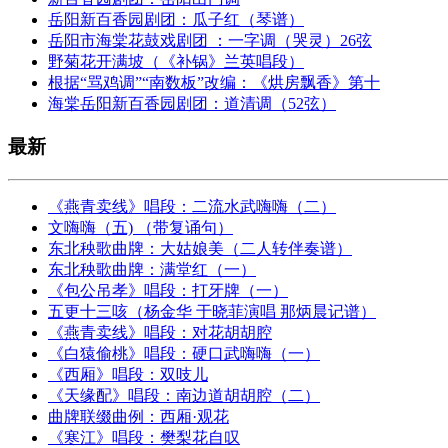
岳阳新百香园剧团：瓜子红（琴谱）
岳阳市海棠花鼓戏剧团 ：一字调（哭灵）26弦
野菊花开满坡（《补锅》兰英唱段）
根据“骂鸡调”“南数板”改编：《烘房飘香》第十
海棠岳阳新百香园剧团：道清调（52弦）
最新
《燕青卖线》唱段：二流水武嗨嗨（二）
文嗨嗨（五) （带复诵句）
东北秧歌曲牌：大姑娘美（二人转伴奏谱）
东北秧歌曲牌：满堂红（一）
《包公吊孝》唱段：打牙牌（一）
五更十三咳（杨金华 于晓菲演唱 那炳晨记谱）
《燕青卖线》唱段：对花胡胡腔
《白猿偷桃》唱段：硬口武嗨嗨（一）
《西厢》唱段：双吱儿
《天缘配》唱段：南边道胡胡腔（二）
曲牌联缀曲例：西厢·观花
《寒江》唱段：樊梨花自叹