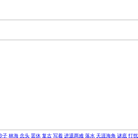
沙子
林海
念头
罢休
复古
写着
进退两难
落水
天涯海角
谜底
打扰