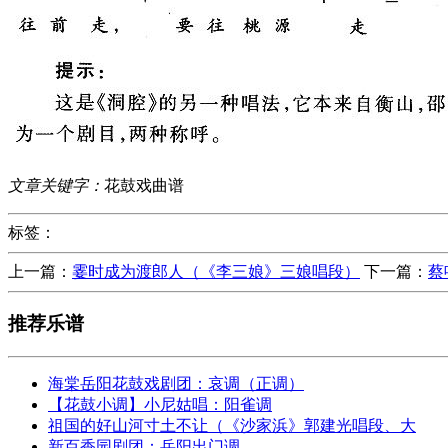
文章关键字：
花鼓戏曲谱
标签：
上一篇：
霎时成为渡郎人（《李三娘》三娘唱段）
下一篇：
蔡
推荐乐谱
海棠岳阳花鼓戏剧团：哀调（正调）
【花鼓小调】小尼姑唱：阳雀调
祖国的好山河寸土不让（《沙家浜》郭建光唱段、大
新百香园剧团：岳阳出门调