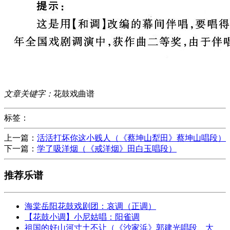
文章关键字：
花鼓戏曲谱
标签：
上一篇：
活活打坏你这小贱人（《蔡坤山犁田》蔡坤山唱段）
下一篇：
学了吸洋烟（《戒洋烟》田白玉唱段）
推荐乐谱
海棠岳阳花鼓戏剧团：哀调（正调）
【花鼓小调】小尼姑唱：阳雀调
祖国的好山河寸土不让（《沙家浜》郭建光唱段、大