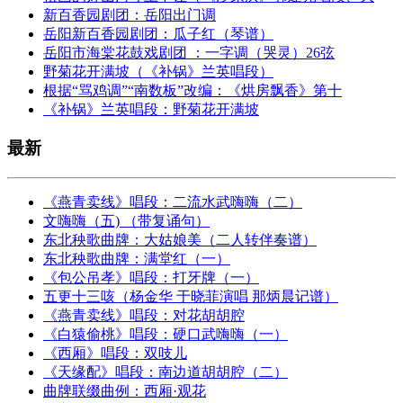
新百香园剧团：岳阳出门调
岳阳新百香园剧团：瓜子红（琴谱）
岳阳市海棠花鼓戏剧团 ：一字调（哭灵）26弦
野菊花开满坡（《补锅》兰英唱段）
根据“骂鸡调”“南数板”改编：《烘房飘香》第十
《补锅》兰英唱段：野菊花开满坡
最新
《燕青卖线》唱段：二流水武嗨嗨（二）
文嗨嗨（五) （带复诵句）
东北秧歌曲牌：大姑娘美（二人转伴奏谱）
东北秧歌曲牌：满堂红（一）
《包公吊孝》唱段：打牙牌（一）
五更十三咳（杨金华 于晓菲演唱 那炳晨记谱）
《燕青卖线》唱段：对花胡胡腔
《白猿偷桃》唱段：硬口武嗨嗨（一）
《西厢》唱段：双吱儿
《天缘配》唱段：南边道胡胡腔（二）
曲牌联缀曲例：西厢·观花