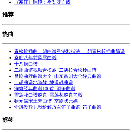
《寒江》唱段：樊梨花自叹
推荐
热曲
青松岭插曲二胡曲谱弓法和指法_二胡青松岭插曲简谱
秦腔八年前风雪曲谱
十八摸曲谱
二胡曲谱视频青松岭_二胡拉青松岭曲谱
吕剧曲牌曲谱大全_山东吕剧大全经典曲谱
二胡曲谱地道战_地道战曲谱
洞箫经典曲谱100首_洞箫曲谱
雪莲花曲谱赵真_雪莲花赵真简谱
状元媒宋土芳曲谱_京剧状元媒
俞逊发歌儿献给解放军笛子曲谱_笛子曲谱
标签