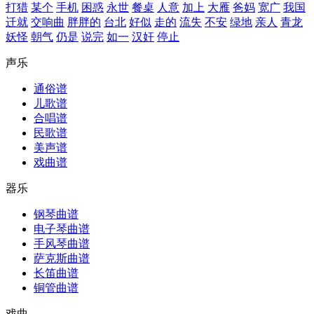
打猎
某个
手机
困惑
永世
餐桌
人意
加上
大雁
爸妈
宽广
我国
迁就
交响曲
胖胖的
台北
好似
走的
流失
不安
绿地
亲人
青龙
妖怪
朝气
仍是
说完
如一
汉奸
停止
声乐
通俗谱
儿歌谱
合唱谱
民歌谱
美声谱
戏曲谱
器乐
钢琴曲谱
电子琴曲谱
手风琴曲谱
萨克斯曲谱
长笛曲谱
铜管曲谱
戏曲