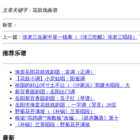
文章关键字：
花鼓戏曲谱
标签：
上一篇：
张老三在家中冒一钱事（《张三吃醋》张老三唱段）
推荐乐谱
海棠岳阳花鼓戏剧团：哀调（正调）
【花鼓小调】小尼姑唱：阳雀调
祖国的好山河寸土不让（《沙家浜》郭建光唱段、大
新百香园剧团：岳阳出门调
岳阳新百香园剧团：瓜子红（琴谱）
岳阳市海棠花鼓戏剧团 ：一字调（哭灵）26弦
野菊花开满坡（《补锅》兰英唱段）
根据“骂鸡调”“南数板”改编：《烘房飘香》第十
《补锅》兰英唱段：野菊花开满坡
最新