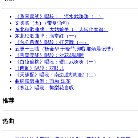
《燕青卖线》唱段：二流水武嗨嗨（二）
文嗨嗨（五) （带复诵句）
东北秧歌曲牌：大姑娘美（二人转伴奏谱）
东北秧歌曲牌：满堂红（一）
《包公吊孝》唱段：打牙牌（一）
五更十三咳（杨金华 于晓菲演唱 那炳晨记谱）
《燕青卖线》唱段：对花胡胡腔
《白猿偷桃》唱段：硬口武嗨嗨（一）
《西厢》唱段：双吱儿
《天缘配》唱段：南边道胡胡腔（二）
曲牌联缀曲例：西厢·观花
《寒江》唱段：樊梨花自叹
推荐
热曲