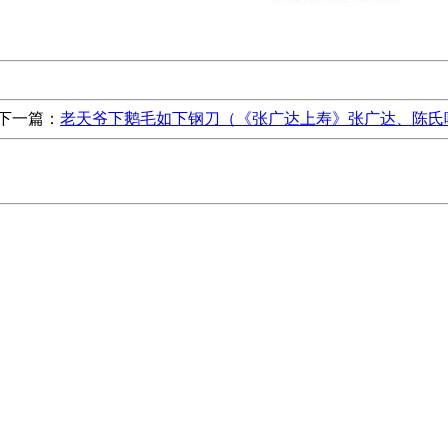
下一篇：
老天爷下鹅毛如下钢刀（《张广达上寿》张广达、陈氏