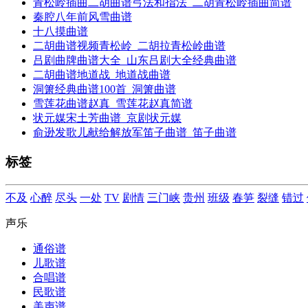
青松岭插曲二胡曲谱弓法和指法_二胡青松岭插曲简谱
秦腔八年前风雪曲谱
十八摸曲谱
二胡曲谱视频青松岭_二胡拉青松岭曲谱
吕剧曲牌曲谱大全_山东吕剧大全经典曲谱
二胡曲谱地道战_地道战曲谱
洞箫经典曲谱100首_洞箫曲谱
雪莲花曲谱赵真_雪莲花赵真简谱
状元媒宋土芳曲谱_京剧状元媒
俞逊发歌儿献给解放军笛子曲谱_笛子曲谱
标签
不及
心醉
尽头
一处
TV
剧情
三门峡
贵州
班级
春笋
裂缝
错过
声乐
通俗谱
儿歌谱
合唱谱
民歌谱
美声谱