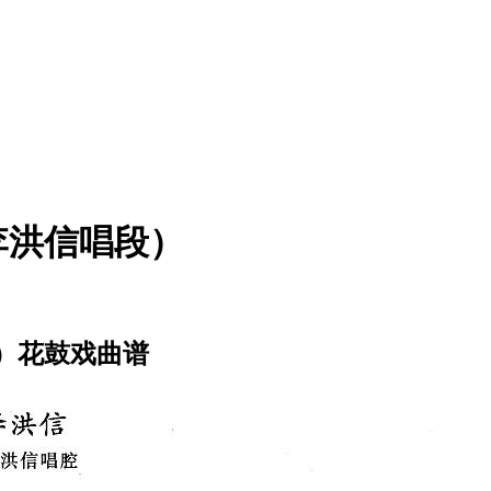
李洪信唱段）
）花鼓戏曲谱