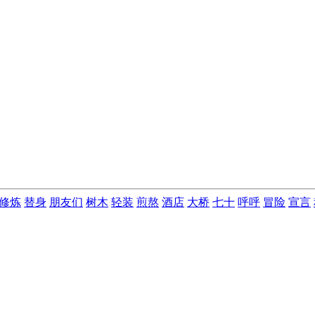
修炼
替身
朋友们
树木
轻装
煎熬
酒店
大桥
七十
呼呼
冒险
宣言