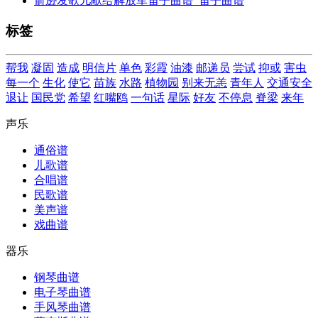
俞逊发歌儿献给解放军笛子曲谱_笛子曲谱
标签
帮我
凝固
造成
明信片
单色
彩霞
油漆
邮递员
尝试
抑或
害虫
每一个
生化
使它
苗族
水路
植物园
别来无恙
青年人
交通安全
退让
国民党
希望
红嘴鸥
一句话
星际
好友
不停息
脊梁
来年
声乐
通俗谱
儿歌谱
合唱谱
民歌谱
美声谱
戏曲谱
器乐
钢琴曲谱
电子琴曲谱
手风琴曲谱