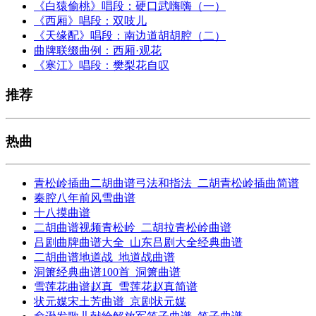
《白猿偷桃》唱段：硬口武嗨嗨（一）
《西厢》唱段：双吱儿
《天缘配》唱段：南边道胡胡腔（二）
曲牌联缀曲例：西厢·观花
《寒江》唱段：樊梨花自叹
推荐
热曲
青松岭插曲二胡曲谱弓法和指法_二胡青松岭插曲简谱
秦腔八年前风雪曲谱
十八摸曲谱
二胡曲谱视频青松岭_二胡拉青松岭曲谱
吕剧曲牌曲谱大全_山东吕剧大全经典曲谱
二胡曲谱地道战_地道战曲谱
洞箫经典曲谱100首_洞箫曲谱
雪莲花曲谱赵真_雪莲花赵真简谱
状元媒宋土芳曲谱_京剧状元媒