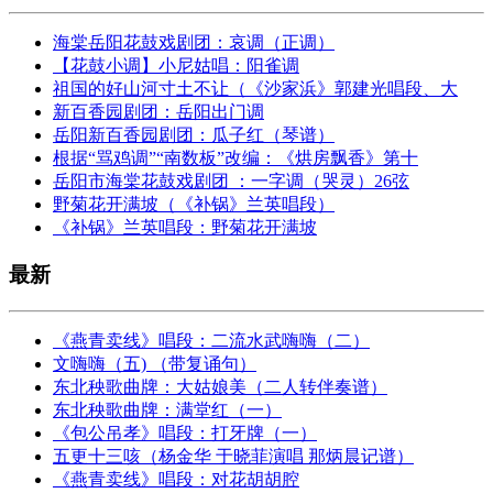
海棠岳阳花鼓戏剧团：哀调（正调）
【花鼓小调】小尼姑唱：阳雀调
祖国的好山河寸土不让（《沙家浜》郭建光唱段、大
新百香园剧团：岳阳出门调
岳阳新百香园剧团：瓜子红（琴谱）
根据“骂鸡调”“南数板”改编：《烘房飘香》第十
岳阳市海棠花鼓戏剧团 ：一字调（哭灵）26弦
野菊花开满坡（《补锅》兰英唱段）
《补锅》兰英唱段：野菊花开满坡
最新
《燕青卖线》唱段：二流水武嗨嗨（二）
文嗨嗨（五) （带复诵句）
东北秧歌曲牌：大姑娘美（二人转伴奏谱）
东北秧歌曲牌：满堂红（一）
《包公吊孝》唱段：打牙牌（一）
五更十三咳（杨金华 于晓菲演唱 那炳晨记谱）
《燕青卖线》唱段：对花胡胡腔