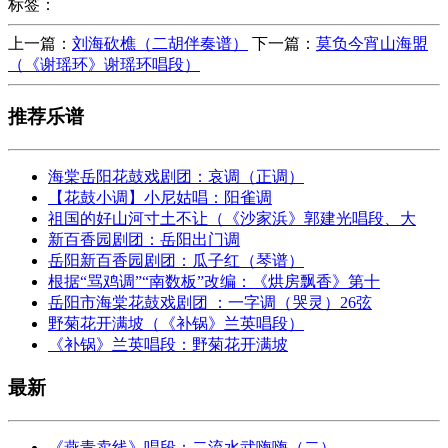
标签：
上一篇：
刘海砍樵（二胡伴奏谱）
下一篇：
莫负今宵山海盟
（《谢瑶环》谢瑶环唱段）
推荐乐谱
海棠岳阳花鼓戏剧团：哀调（正调）
【花鼓小调】小尼姑唱：阳雀调
祖国的好山河寸土不让（《沙家浜》郭建光唱段、大
新百香园剧团：岳阳出门调
岳阳新百香园剧团：瓜子红（琴谱）
根据“骂鸡调”“南数板”改编：《烘房飘香》第十
岳阳市海棠花鼓戏剧团 ：一字调（哭灵）26弦
野菊花开满坡（《补锅》兰英唱段）
《补锅》兰英唱段：野菊花开满坡
最新
《燕青卖线》唱段：二流水武嗨嗨（二）