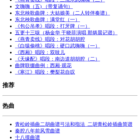
文嗨嗨（五) （带复诵句）
东北秧歌曲牌：大姑娘美（二人转伴奏谱）
东北秧歌曲牌：满堂红（一）
《包公吊孝》唱段：打牙牌（一）
五更十三咳（杨金华 于晓菲演唱 那炳晨记谱）
《燕青卖线》唱段：对花胡胡腔
《白猿偷桃》唱段：硬口武嗨嗨（一）
《西厢》唱段：双吱儿
《天缘配》唱段：南边道胡胡腔（二）
曲牌联缀曲例：西厢·观花
《寒江》唱段：樊梨花自叹
推荐
热曲
青松岭插曲二胡曲谱弓法和指法_二胡青松岭插曲简谱
秦腔八年前风雪曲谱
十八摸曲谱