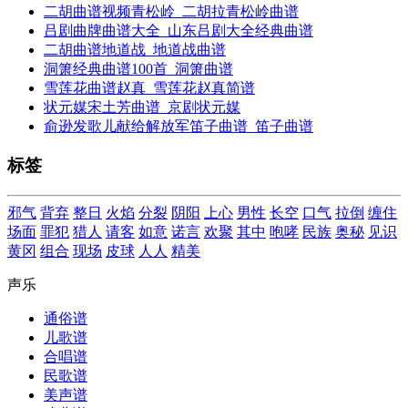
二胡曲谱视频青松岭_二胡拉青松岭曲谱
吕剧曲牌曲谱大全_山东吕剧大全经典曲谱
二胡曲谱地道战_地道战曲谱
洞箫经典曲谱100首_洞箫曲谱
雪莲花曲谱赵真_雪莲花赵真简谱
状元媒宋土芳曲谱_京剧状元媒
俞逊发歌儿献给解放军笛子曲谱_笛子曲谱
标签
邪气
背弃
整日
火焰
分裂
阴阳
上心
男性
长空
口气
拉倒
缠住
场面
罪犯
猎人
请客
如意
诺言
欢聚
其中
咆哮
民族
奥秘
见识
黄冈
组合
现场
皮球
人人
精美
声乐
通俗谱
儿歌谱
合唱谱
民歌谱
美声谱