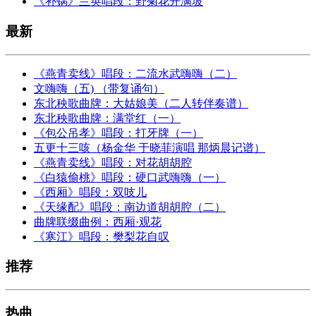
《补锅》兰英唱段：野菊花开满坡
最新
《燕青卖线》唱段：二流水武嗨嗨（二）
文嗨嗨（五) （带复诵句）
东北秧歌曲牌：大姑娘美（二人转伴奏谱）
东北秧歌曲牌：满堂红（一）
《包公吊孝》唱段：打牙牌（一）
五更十三咳（杨金华 于晓菲演唱 那炳晨记谱）
《燕青卖线》唱段：对花胡胡腔
《白猿偷桃》唱段：硬口武嗨嗨（一）
《西厢》唱段：双吱儿
《天缘配》唱段：南边道胡胡腔（二）
曲牌联缀曲例：西厢·观花
《寒江》唱段：樊梨花自叹
推荐
热曲