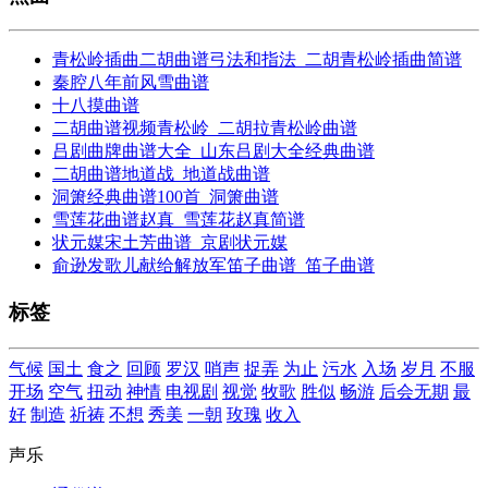
青松岭插曲二胡曲谱弓法和指法_二胡青松岭插曲简谱
秦腔八年前风雪曲谱
十八摸曲谱
二胡曲谱视频青松岭_二胡拉青松岭曲谱
吕剧曲牌曲谱大全_山东吕剧大全经典曲谱
二胡曲谱地道战_地道战曲谱
洞箫经典曲谱100首_洞箫曲谱
雪莲花曲谱赵真_雪莲花赵真简谱
状元媒宋土芳曲谱_京剧状元媒
俞逊发歌儿献给解放军笛子曲谱_笛子曲谱
标签
气候
国土
食之
回顾
罗汉
哨声
捉弄
为止
污水
入场
岁月
不服
开场
空气
扭动
神情
电视剧
视觉
牧歌
胜似
畅游
后会无期
最
好
制造
祈祷
不想
秀美
一朝
玫瑰
收入
声乐