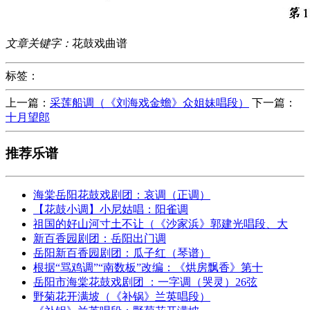
文章关键字：
花鼓戏曲谱
标签：
上一篇：
采莲船调（《刘海戏金蟾》众姐妹唱段）
下一篇：
十月望郎
推荐乐谱
海棠岳阳花鼓戏剧团：哀调（正调）
【花鼓小调】小尼姑唱：阳雀调
祖国的好山河寸土不让（《沙家浜》郭建光唱段、大
新百香园剧团：岳阳出门调
岳阳新百香园剧团：瓜子红（琴谱）
根据“骂鸡调”“南数板”改编：《烘房飘香》第十
岳阳市海棠花鼓戏剧团 ：一字调（哭灵）26弦
野菊花开满坡（《补锅》兰英唱段）