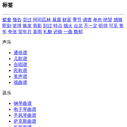
标签
鸳鸯
预告
尝过
阿司匹林
展露
财富
季节
调查
单色
绝望
感慨
即刻
篮球
焕发
剪影
到过
特点
烟火
台北
不一定
听得
可见
青
年
夸张
贺年片
喜雨
礼貌
还能
一曲
馥郁
声乐
通俗谱
儿歌谱
合唱谱
民歌谱
美声谱
戏曲谱
器乐
钢琴曲谱
电子琴曲谱
手风琴曲谱
萨克斯曲谱