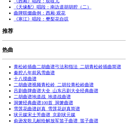
《西厢》唱段：双吱儿
《天缘配》唱段：南边道胡胡腔（二）
曲牌联缀曲例：西厢·观花
《寒江》唱段：樊梨花自叹
推荐
热曲
青松岭插曲二胡曲谱弓法和指法_二胡青松岭插曲简谱
秦腔八年前风雪曲谱
十八摸曲谱
二胡曲谱视频青松岭_二胡拉青松岭曲谱
吕剧曲牌曲谱大全_山东吕剧大全经典曲谱
二胡曲谱地道战_地道战曲谱
洞箫经典曲谱100首_洞箫曲谱
雪莲花曲谱赵真_雪莲花赵真简谱
状元媒宋土芳曲谱_京剧状元媒
俞逊发歌儿献给解放军笛子曲谱_笛子曲谱