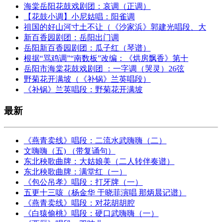
海棠岳阳花鼓戏剧团：哀调（正调）
【花鼓小调】小尼姑唱：阳雀调
祖国的好山河寸土不让（《沙家浜》郭建光唱段、大
新百香园剧团：岳阳出门调
岳阳新百香园剧团：瓜子红（琴谱）
根据“骂鸡调”“南数板”改编：《烘房飘香》第十
岳阳市海棠花鼓戏剧团 ：一字调（哭灵）26弦
野菊花开满坡（《补锅》兰英唱段）
《补锅》兰英唱段：野菊花开满坡
最新
《燕青卖线》唱段：二流水武嗨嗨（二）
文嗨嗨（五) （带复诵句）
东北秧歌曲牌：大姑娘美（二人转伴奏谱）
东北秧歌曲牌：满堂红（一）
《包公吊孝》唱段：打牙牌（一）
五更十三咳（杨金华 于晓菲演唱 那炳晨记谱）
《燕青卖线》唱段：对花胡胡腔
《白猿偷桃》唱段：硬口武嗨嗨（一）