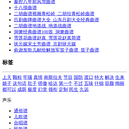
秦腔八年前风雪曲谱
十八摸曲谱
二胡曲谱视频青松岭_二胡拉青松岭曲谱
吕剧曲牌曲谱大全_山东吕剧大全经典曲谱
二胡曲谱地道战_地道战曲谱
洞箫经典曲谱100首_洞箫曲谱
雪莲花曲谱赵真_雪莲花赵真简谱
状元媒宋土芳曲谱_京剧状元媒
俞逊发歌儿献给解放军笛子曲谱_笛子曲谱
标签
上天
颗粒
牢骚
真情
南斯拉夫
节目
国防
渡口
特大
解决
生来
娘子
这句话
肚子
骄傲
哈达
第一个
不过
五味
什锦
容颜
绚丽
都可以
成荫
极度
幻觉
领衔
定制
民生
久远
声乐
通俗谱
儿歌谱
合唱谱
民歌谱