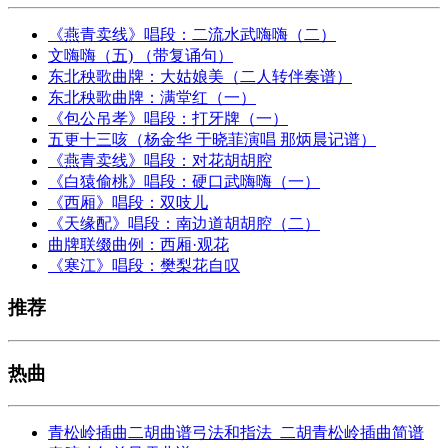
《燕青卖线》唱段：二流水武嗨嗨（二）
文嗨嗨（五) （带复诵句）
东北秧歌曲牌：大姑娘美（二人转伴奏谱）
东北秧歌曲牌：满堂红（一）
《包公吊孝》唱段：打牙牌（一）
五更十三咳（杨金华 于晓菲演唱 那炳晨记谱）
《燕青卖线》唱段：对花胡胡腔
《白猿偷桃》唱段：硬口武嗨嗨（一）
《西厢》唱段：双吱儿
《天缘配》唱段：南边道胡胡腔（二）
曲牌联缀曲例：西厢·观花
《寒江》唱段：樊梨花自叹
推荐
热曲
青松岭插曲二胡曲谱弓法和指法_二胡青松岭插曲简谱