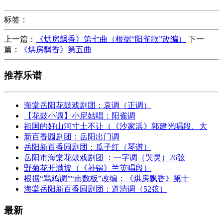
标签：
上一篇：
《烘房飘香》第七曲（根据“阳雀歌”改编）
下一
篇：
《烘房飘香》第五曲
推荐乐谱
海棠岳阳花鼓戏剧团：哀调（正调）
【花鼓小调】小尼姑唱：阳雀调
祖国的好山河寸土不让（《沙家浜》郭建光唱段、大
新百香园剧团：岳阳出门调
岳阳新百香园剧团：瓜子红（琴谱）
岳阳市海棠花鼓戏剧团 ：一字调（哭灵）26弦
野菊花开满坡（《补锅》兰英唱段）
根据“骂鸡调”“南数板”改编：《烘房飘香》第十
海棠岳阳新百香园剧团：道清调（52弦）
最新