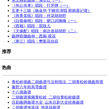
东北秧歌曲牌：满堂红（一）
《包公吊孝》唱段：打牙牌（一）
五更十三咳（杨金华 于晓菲演唱 那炳晨记谱）
《燕青卖线》唱段：对花胡胡腔
《白猿偷桃》唱段：硬口武嗨嗨（一）
《西厢》唱段：双吱儿
《天缘配》唱段：南边道胡胡腔（二）
曲牌联缀曲例：西厢·观花
《寒江》唱段：樊梨花自叹
推荐
热曲
青松岭插曲二胡曲谱弓法和指法_二胡青松岭插曲简谱
秦腔八年前风雪曲谱
十八摸曲谱
二胡曲谱视频青松岭_二胡拉青松岭曲谱
吕剧曲牌曲谱大全_山东吕剧大全经典曲谱
二胡曲谱地道战_地道战曲谱