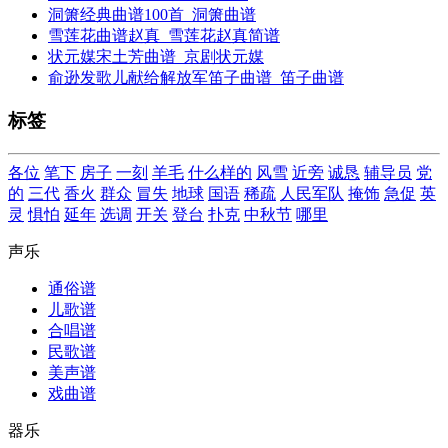
洞箫经典曲谱100首_洞箫曲谱
雪莲花曲谱赵真_雪莲花赵真简谱
状元媒宋土芳曲谱_京剧状元媒
俞逊发歌儿献给解放军笛子曲谱_笛子曲谱
标签
各位
笔下
房子
一刻
羊毛
什么样的
风雪
近旁
诚恳
辅导员
党
的
三代
香火
群众
冒失
地球
国语
稀疏
人民军队
掩饰
急促
英
灵
惧怕
延年
选调
开关
登台
扑克
中秋节
哪里
声乐
通俗谱
儿歌谱
合唱谱
民歌谱
美声谱
戏曲谱
器乐