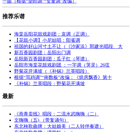
一曲（根据“望郎调”“安童调”改编）
推荐乐谱
海棠岳阳花鼓戏剧团：哀调（正调）
【花鼓小调】小尼姑唱：阳雀调
祖国的好山河寸土不让（《沙家浜》郭建光唱段、大
新百香园剧团：岳阳出门调
岳阳新百香园剧团：瓜子红（琴谱）
岳阳市海棠花鼓戏剧团 ：一字调（哭灵）26弦
野菊花开满坡（《补锅》兰英唱段）
根据“骂鸡调”“南数板”改编：《烘房飘香》第十
《补锅》兰英唱段：野菊花开满坡
最新
《燕青卖线》唱段：二流水武嗨嗨（二）
文嗨嗨（五) （带复诵句）
东北秧歌曲牌：大姑娘美（二人转伴奏谱）