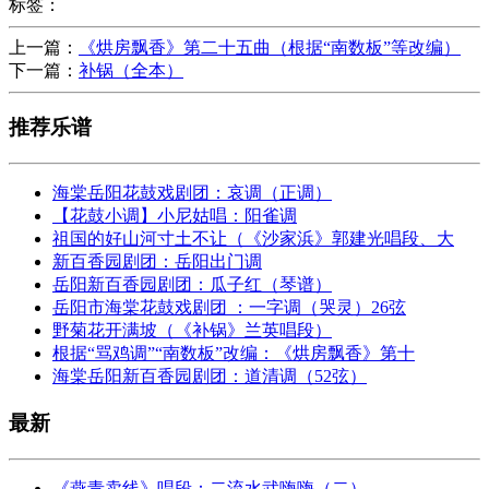
标签：
上一篇：
《烘房飘香》第二十五曲（根据“南数板”等改编）
下一篇：
补锅（全本）
推荐乐谱
海棠岳阳花鼓戏剧团：哀调（正调）
【花鼓小调】小尼姑唱：阳雀调
祖国的好山河寸土不让（《沙家浜》郭建光唱段、大
新百香园剧团：岳阳出门调
岳阳新百香园剧团：瓜子红（琴谱）
岳阳市海棠花鼓戏剧团 ：一字调（哭灵）26弦
野菊花开满坡（《补锅》兰英唱段）
根据“骂鸡调”“南数板”改编：《烘房飘香》第十
海棠岳阳新百香园剧团：道清调（52弦）
最新
《燕青卖线》唱段：二流水武嗨嗨（二）