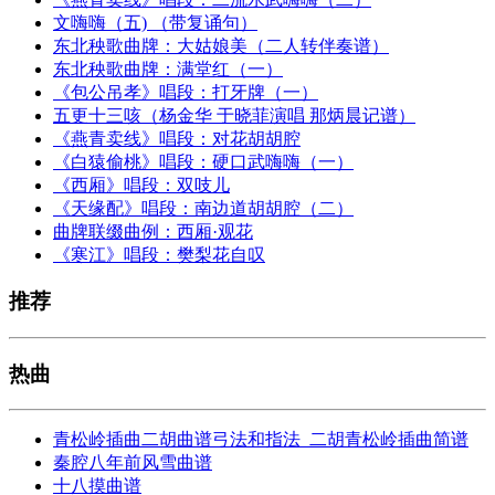
文嗨嗨（五) （带复诵句）
东北秧歌曲牌：大姑娘美（二人转伴奏谱）
东北秧歌曲牌：满堂红（一）
《包公吊孝》唱段：打牙牌（一）
五更十三咳（杨金华 于晓菲演唱 那炳晨记谱）
《燕青卖线》唱段：对花胡胡腔
《白猿偷桃》唱段：硬口武嗨嗨（一）
《西厢》唱段：双吱儿
《天缘配》唱段：南边道胡胡腔（二）
曲牌联缀曲例：西厢·观花
《寒江》唱段：樊梨花自叹
推荐
热曲
青松岭插曲二胡曲谱弓法和指法_二胡青松岭插曲简谱
秦腔八年前风雪曲谱
十八摸曲谱