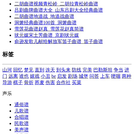
二胡曲谱视频青松岭_二胡拉青松岭曲谱
吕剧曲牌曲谱大全_山东吕剧大全经典曲谱
二胡曲谱地道战_地道战曲谱
洞箫经典曲谱100首_洞箫曲谱
雪莲花曲谱赵真_雪莲花赵真简谱
状元媒宋土芳曲谱_京剧状元媒
俞逊发歌儿献给解放军笛子曲谱_笛子曲谱
标签
山河
回忆
梦见
直到
连天
到头来
防线
完美
巴勒斯坦
争当
进
门
远离
谁也
嬉戏
小丑
be
启发
剧场
城堡
问答
上车
哽咽
两种
导游
棋子
骨折
荞麦
伤害
合作社
买菜
声乐
通俗谱
儿歌谱
合唱谱
民歌谱
美声谱