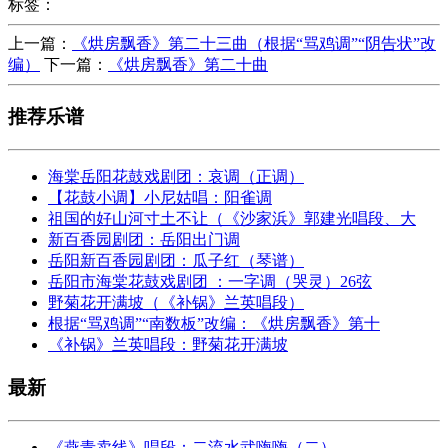
标签：
上一篇：
《烘房飘香》第二十三曲（根据“骂鸡调”“阴告状”改
编）
下一篇：
《烘房飘香》第二十曲
推荐乐谱
海棠岳阳花鼓戏剧团：哀调（正调）
【花鼓小调】小尼姑唱：阳雀调
祖国的好山河寸土不让（《沙家浜》郭建光唱段、大
新百香园剧团：岳阳出门调
岳阳新百香园剧团：瓜子红（琴谱）
岳阳市海棠花鼓戏剧团 ：一字调（哭灵）26弦
野菊花开满坡（《补锅》兰英唱段）
根据“骂鸡调”“南数板”改编：《烘房飘香》第十
《补锅》兰英唱段：野菊花开满坡
最新
《燕青卖线》唱段：二流水武嗨嗨（二）