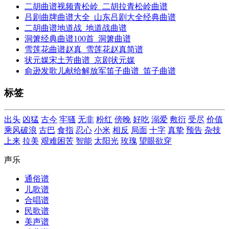
二胡曲谱视频青松岭_二胡拉青松岭曲谱
吕剧曲牌曲谱大全_山东吕剧大全经典曲谱
二胡曲谱地道战_地道战曲谱
洞箫经典曲谱100首_洞箫曲谱
雪莲花曲谱赵真_雪莲花赵真简谱
状元媒宋土芳曲谱_京剧状元媒
俞逊发歌儿献给解放军笛子曲谱_笛子曲谱
标签
出头
凶猛
古今
牢骚
无非
粉红
傍晚
好吃
溺爱
敷衍
受尽
价值
乘风破浪
古巴
食指
忍心
小米
相反
局面
十字
真挚
预告
杂技
上来
拉美
艰难困苦
智能
太阳光
玫瑰
望眼欲穿
声乐
通俗谱
儿歌谱
合唱谱
民歌谱
美声谱