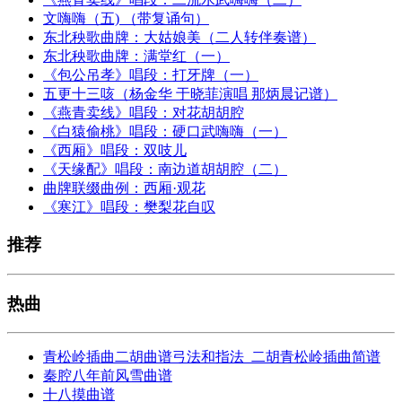
文嗨嗨（五) （带复诵句）
东北秧歌曲牌：大姑娘美（二人转伴奏谱）
东北秧歌曲牌：满堂红（一）
《包公吊孝》唱段：打牙牌（一）
五更十三咳（杨金华 于晓菲演唱 那炳晨记谱）
《燕青卖线》唱段：对花胡胡腔
《白猿偷桃》唱段：硬口武嗨嗨（一）
《西厢》唱段：双吱儿
《天缘配》唱段：南边道胡胡腔（二）
曲牌联缀曲例：西厢·观花
《寒江》唱段：樊梨花自叹
推荐
热曲
青松岭插曲二胡曲谱弓法和指法_二胡青松岭插曲简谱
秦腔八年前风雪曲谱
十八摸曲谱