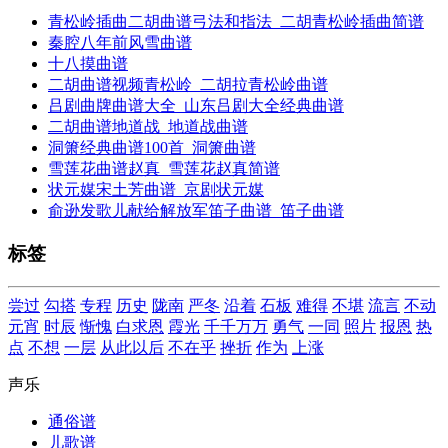
青松岭插曲二胡曲谱弓法和指法_二胡青松岭插曲简谱
秦腔八年前风雪曲谱
十八摸曲谱
二胡曲谱视频青松岭_二胡拉青松岭曲谱
吕剧曲牌曲谱大全_山东吕剧大全经典曲谱
二胡曲谱地道战_地道战曲谱
洞箫经典曲谱100首_洞箫曲谱
雪莲花曲谱赵真_雪莲花赵真简谱
状元媒宋土芳曲谱_京剧状元媒
俞逊发歌儿献给解放军笛子曲谱_笛子曲谱
标签
尝过
勾搭
专程
历史
陇南
严冬
沿着
石板
难得
不堪
流言
不动
元宵
时辰
惭愧
白求恩
霞光
千千万万
勇气
一同
照片
报恩
热
点
不想
一层
从此以后
不在乎
挫折
作为
上涨
声乐
通俗谱
儿歌谱