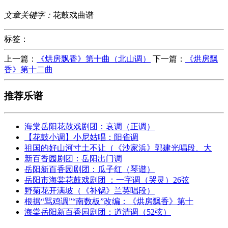
文章关键字：
花鼓戏曲谱
标签：
上一篇：
《烘房飘香》第十曲（北山调）
下一篇：
《烘房飘
香》第十二曲
推荐乐谱
海棠岳阳花鼓戏剧团：哀调（正调）
【花鼓小调】小尼姑唱：阳雀调
祖国的好山河寸土不让（《沙家浜》郭建光唱段、大
新百香园剧团：岳阳出门调
岳阳新百香园剧团：瓜子红（琴谱）
岳阳市海棠花鼓戏剧团 ：一字调（哭灵）26弦
野菊花开满坡（《补锅》兰英唱段）
根据“骂鸡调”“南数板”改编：《烘房飘香》第十
海棠岳阳新百香园剧团：道清调（52弦）