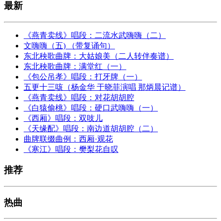
最新
《燕青卖线》唱段：二流水武嗨嗨（二）
文嗨嗨（五) （带复诵句）
东北秧歌曲牌：大姑娘美（二人转伴奏谱）
东北秧歌曲牌：满堂红（一）
《包公吊孝》唱段：打牙牌（一）
五更十三咳（杨金华 于晓菲演唱 那炳晨记谱）
《燕青卖线》唱段：对花胡胡腔
《白猿偷桃》唱段：硬口武嗨嗨（一）
《西厢》唱段：双吱儿
《天缘配》唱段：南边道胡胡腔（二）
曲牌联缀曲例：西厢·观花
《寒江》唱段：樊梨花自叹
推荐
热曲