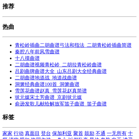
推荐
热曲
青松岭插曲二胡曲谱弓法和指法_二胡青松岭插曲简谱
秦腔八年前风雪曲谱
十八摸曲谱
二胡曲谱视频青松岭_二胡拉青松岭曲谱
吕剧曲牌曲谱大全_山东吕剧大全经典曲谱
二胡曲谱地道战_地道战曲谱
洞箫经典曲谱100首_洞箫曲谱
雪莲花曲谱赵真_雪莲花赵真简谱
状元媒宋土芳曲谱_京剧状元媒
俞逊发歌儿献给解放军笛子曲谱_笛子曲谱
标签
家家
行动
真面目
登台
保加利亚
聚首
鼓励
不通
一无所有
十