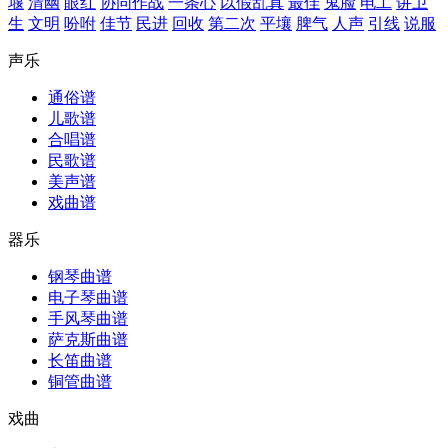
堰
清幽
眼红
协同作战
一条心
以假乱真
最佳
鬼脸
电工
讲卫
生
文明
吩咐
佳节
民进
回收
第二次
平壤
脾气
人声
引线
说服
声乐
通俗谱
儿歌谱
合唱谱
民歌谱
美声谱
戏曲谱
器乐
钢琴曲谱
电子琴曲谱
手风琴曲谱
萨克斯曲谱
长笛曲谱
铜管曲谱
戏曲