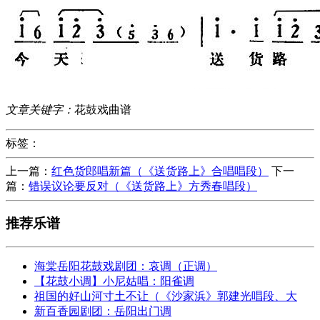
文章关键字：
花鼓戏曲谱
标签：
上一篇：
红色货郎唱新篇（《送货路上》合唱唱段）
下一
篇：
错误议论要反对（《送货路上》方秀春唱段）
推荐乐谱
海棠岳阳花鼓戏剧团：哀调（正调）
【花鼓小调】小尼姑唱：阳雀调
祖国的好山河寸土不让（《沙家浜》郭建光唱段、大
新百香园剧团：岳阳出门调