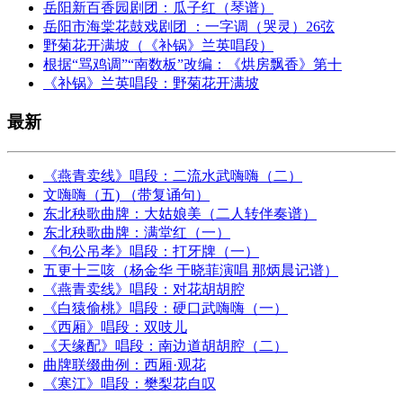
岳阳新百香园剧团：瓜子红（琴谱）
岳阳市海棠花鼓戏剧团 ：一字调（哭灵）26弦
野菊花开满坡（《补锅》兰英唱段）
根据“骂鸡调”“南数板”改编：《烘房飘香》第十
《补锅》兰英唱段：野菊花开满坡
最新
《燕青卖线》唱段：二流水武嗨嗨（二）
文嗨嗨（五) （带复诵句）
东北秧歌曲牌：大姑娘美（二人转伴奏谱）
东北秧歌曲牌：满堂红（一）
《包公吊孝》唱段：打牙牌（一）
五更十三咳（杨金华 于晓菲演唱 那炳晨记谱）
《燕青卖线》唱段：对花胡胡腔
《白猿偷桃》唱段：硬口武嗨嗨（一）
《西厢》唱段：双吱儿
《天缘配》唱段：南边道胡胡腔（二）
曲牌联缀曲例：西厢·观花
《寒江》唱段：樊梨花自叹