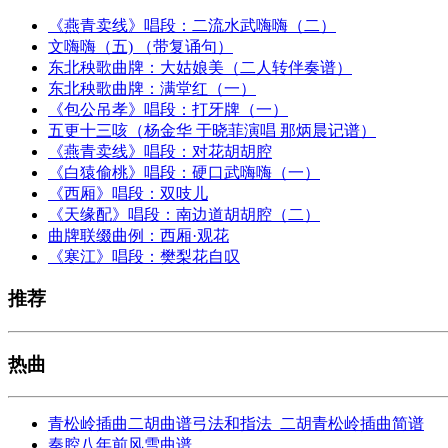
《燕青卖线》唱段：二流水武嗨嗨（二）
文嗨嗨（五) （带复诵句）
东北秧歌曲牌：大姑娘美（二人转伴奏谱）
东北秧歌曲牌：满堂红（一）
《包公吊孝》唱段：打牙牌（一）
五更十三咳（杨金华 于晓菲演唱 那炳晨记谱）
《燕青卖线》唱段：对花胡胡腔
《白猿偷桃》唱段：硬口武嗨嗨（一）
《西厢》唱段：双吱儿
《天缘配》唱段：南边道胡胡腔（二）
曲牌联缀曲例：西厢·观花
《寒江》唱段：樊梨花自叹
推荐
热曲
青松岭插曲二胡曲谱弓法和指法_二胡青松岭插曲简谱
秦腔八年前风雪曲谱