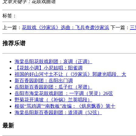
文章关键字：
花鼓戏曲谱
标签：
上一篇：
花鼓戏《沙家浜》选曲：飞兵奇袭沙家浜
下一篇：
三
推荐乐谱
海棠岳阳花鼓戏剧团：哀调（正调）
【花鼓小调】小尼姑唱：阳雀调
祖国的好山河寸土不让（《沙家浜》郭建光唱段、大
新百香园剧团：岳阳出门调
岳阳新百香园剧团：瓜子红（琴谱）
岳阳市海棠花鼓戏剧团 ：一字调（哭灵）26弦
野菊花开满坡（《补锅》兰英唱段）
根据“骂鸡调”“南数板”改编：《烘房飘香》第十
海棠岳阳新百香园剧团：道清调（52弦）
最新