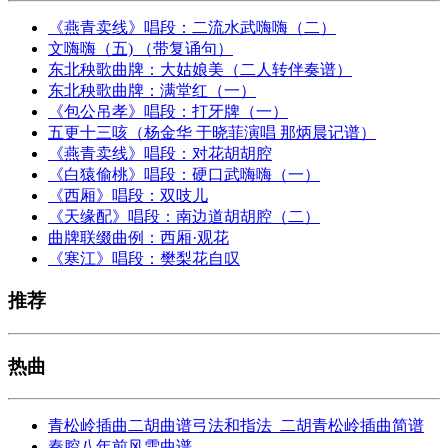
《燕青卖线》唱段：二流水武嗨嗨（二）
文嗨嗨（五) （带复诵句）
东北秧歌曲牌：大姑娘美（二人转伴奏谱）
东北秧歌曲牌：满堂红（一）
《包公吊孝》唱段：打牙牌（一）
五更十三咳（杨金华 于晓菲演唱 那炳晨记谱）
《燕青卖线》唱段：对花胡胡腔
《白猿偷桃》唱段：硬口武嗨嗨（一）
《西厢》唱段：双吱儿
《天缘配》唱段：南边道胡胡腔（二）
曲牌联缀曲例：西厢·观花
《寒江》唱段：樊梨花自叹
推荐
热曲
青松岭插曲二胡曲谱弓法和指法_二胡青松岭插曲简谱
秦腔八年前风雪曲谱