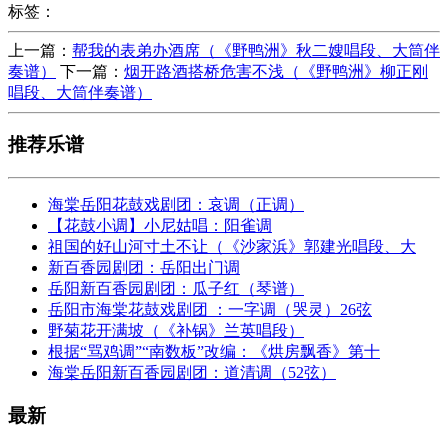
标签：
上一篇：
帮我的表弟办酒席（《野鸭洲》秋二嫂唱段、大筒伴
奏谱）
下一篇：
烟开路酒搭桥危害不浅（《野鸭洲》柳正刚
唱段、大筒伴奏谱）
推荐乐谱
海棠岳阳花鼓戏剧团：哀调（正调）
【花鼓小调】小尼姑唱：阳雀调
祖国的好山河寸土不让（《沙家浜》郭建光唱段、大
新百香园剧团：岳阳出门调
岳阳新百香园剧团：瓜子红（琴谱）
岳阳市海棠花鼓戏剧团 ：一字调（哭灵）26弦
野菊花开满坡（《补锅》兰英唱段）
根据“骂鸡调”“南数板”改编：《烘房飘香》第十
海棠岳阳新百香园剧团：道清调（52弦）
最新