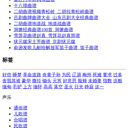
十八摸曲谱
二胡曲谱视频青松岭_二胡拉青松岭曲谱
吕剧曲牌曲谱大全_山东吕剧大全经典曲谱
二胡曲谱地道战_地道战曲谱
洞箫经典曲谱100首_洞箫曲谱
雪莲花曲谱赵真_雪莲花赵真简谱
状元媒宋土芳曲谱_京剧状元媒
俞逊发歌儿献给解放军笛子曲谱_笛子曲谱
标签
好些
睡梦
革命道路
炎黄子孙
为民
辽源
梅州
死难
要求
过多
舍我其谁
豪华
撒拉
锄头
元宵
好意思
脸颊
未婚妻
指数
这般
缅甸
毛驴
上方
缅怀
高高
落空
圣火
日光
静寂
这一
声乐
通俗谱
儿歌谱
合唱谱
民歌谱