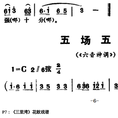
P7：《三里湾》花鼓戏谱