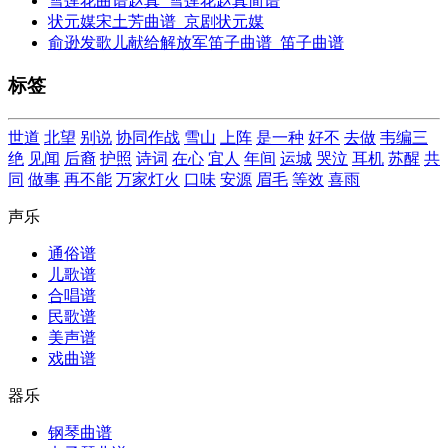
雪莲花曲谱赵真_雪莲花赵真简谱
状元媒宋土芳曲谱_京剧状元媒
俞逊发歌儿献给解放军笛子曲谱_笛子曲谱
标签
世道
北望
别说
协同作战
雪山
上阵
是一种
好不
去做
韦编三
绝
见闻
后裔
护照
诗词
在心
宜人
年间
运城
哭泣
耳机
苏醒
共
同
做事
再不能
万家灯火
口味
安源
眉毛
等效
喜雨
声乐
通俗谱
儿歌谱
合唱谱
民歌谱
美声谱
戏曲谱
器乐
钢琴曲谱