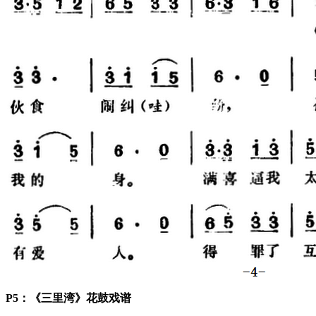
P5：《三里湾》花鼓戏谱