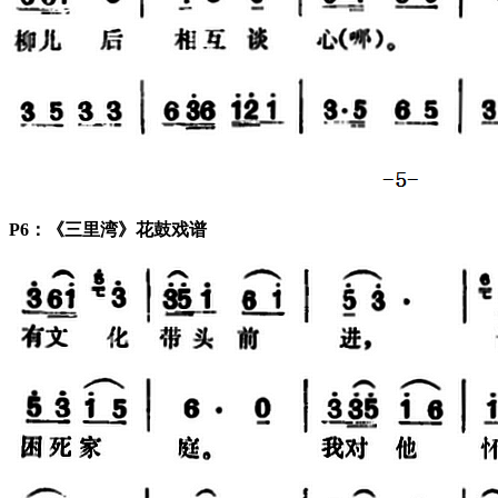
P6：《三里湾》花鼓戏谱