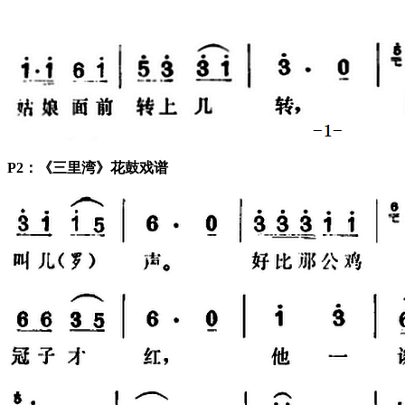
P2：《三里湾》花鼓戏谱