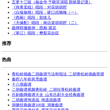
五更十三咳（杨金华 于晓菲演唱 那炳晨记谱）
《燕青卖线》唱段：对花胡胡腔
《白猿偷桃》唱段：硬口武嗨嗨（一）
《西厢》唱段：双吱儿
《天缘配》唱段：南边道胡胡腔（二）
曲牌联缀曲例：西厢·观花
《寒江》唱段：樊梨花自叹
推荐
热曲
青松岭插曲二胡曲谱弓法和指法_二胡青松岭插曲简谱
秦腔八年前风雪曲谱
十八摸曲谱
二胡曲谱视频青松岭_二胡拉青松岭曲谱
吕剧曲牌曲谱大全_山东吕剧大全经典曲谱
二胡曲谱地道战_地道战曲谱
洞箫经典曲谱100首_洞箫曲谱