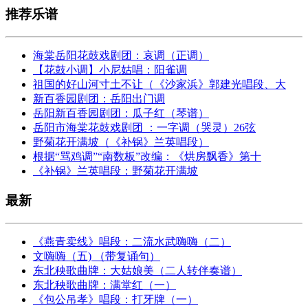
推荐乐谱
海棠岳阳花鼓戏剧团：哀调（正调）
【花鼓小调】小尼姑唱：阳雀调
祖国的好山河寸土不让（《沙家浜》郭建光唱段、大
新百香园剧团：岳阳出门调
岳阳新百香园剧团：瓜子红（琴谱）
岳阳市海棠花鼓戏剧团 ：一字调（哭灵）26弦
野菊花开满坡（《补锅》兰英唱段）
根据“骂鸡调”“南数板”改编：《烘房飘香》第十
《补锅》兰英唱段：野菊花开满坡
最新
《燕青卖线》唱段：二流水武嗨嗨（二）
文嗨嗨（五) （带复诵句）
东北秧歌曲牌：大姑娘美（二人转伴奏谱）
东北秧歌曲牌：满堂红（一）
《包公吊孝》唱段：打牙牌（一）