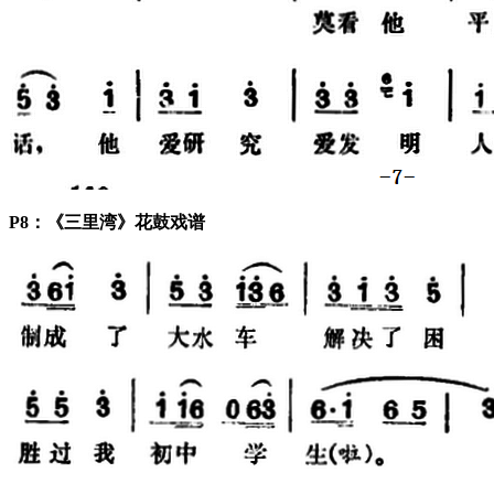
P8：《三里湾》花鼓戏谱