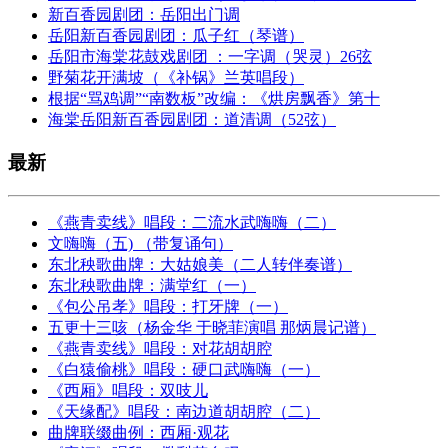
新百香园剧团：岳阳出门调
岳阳新百香园剧团：瓜子红（琴谱）
岳阳市海棠花鼓戏剧团 ：一字调（哭灵）26弦
野菊花开满坡（《补锅》兰英唱段）
根据“骂鸡调”“南数板”改编：《烘房飘香》第十
海棠岳阳新百香园剧团：道清调（52弦）
最新
《燕青卖线》唱段：二流水武嗨嗨（二）
文嗨嗨（五) （带复诵句）
东北秧歌曲牌：大姑娘美（二人转伴奏谱）
东北秧歌曲牌：满堂红（一）
《包公吊孝》唱段：打牙牌（一）
五更十三咳（杨金华 于晓菲演唱 那炳晨记谱）
《燕青卖线》唱段：对花胡胡腔
《白猿偷桃》唱段：硬口武嗨嗨（一）
《西厢》唱段：双吱儿
《天缘配》唱段：南边道胡胡腔（二）
曲牌联缀曲例：西厢·观花