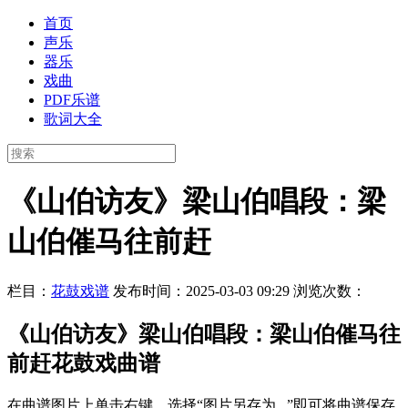
首页
声乐
器乐
戏曲
PDF乐谱
歌词大全
《山伯访友》梁山伯唱段：梁
山伯催马往前赶
栏目：
花鼓戏谱
发布时间：2025-03-03 09:29
浏览次数：
《山伯访友》梁山伯唱段：梁山伯催马往
前赶花鼓戏曲谱
在曲谱图片上单击右键，选择“图片另存为...”即可将曲谱保存