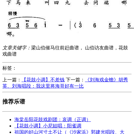
文章关键字：
梁山伯催马往前赶曲谱， 山伯访友曲谱，花鼓
戏曲谱
标签：
上一篇：
【花鼓小调】不差钱
下一篇：
《刘海戏金蟾》胡秀
英、刘海唱段：我这里将海哥好有一比
推荐乐谱
海棠岳阳花鼓戏剧团：哀调（正调）
【花鼓小调】小尼姑唱：阳雀调
祖国的好山河寸土不让（《沙家浜》郭建光唱段、大