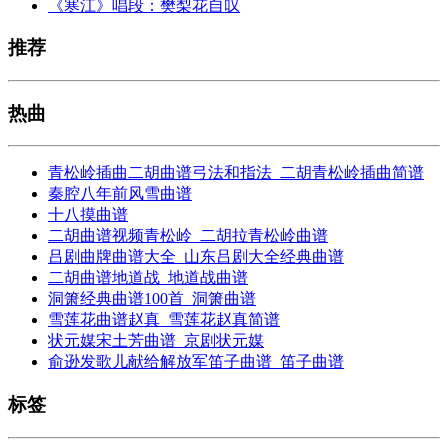
《寒江》唱段：樊梨花自叹
推荐
热曲
青松岭插曲二胡曲谱弓法和指法_二胡青松岭插曲简谱
秦腔八年前风雪曲谱
十八摸曲谱
二胡曲谱视频青松岭_二胡拉青松岭曲谱
吕剧曲牌曲谱大全_山东吕剧大全经典曲谱
二胡曲谱地道战_地道战曲谱
洞箫经典曲谱100首_洞箫曲谱
雪莲花曲谱赵真_雪莲花赵真简谱
状元媒宋土芳曲谱_京剧状元媒
俞逊发歌儿献给解放军笛子曲谱_笛子曲谱
标签