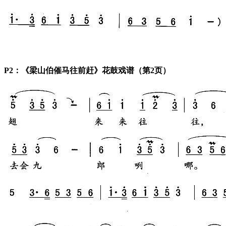
P2：《梁山伯催马往前赶》花鼓戏谱（第2页）