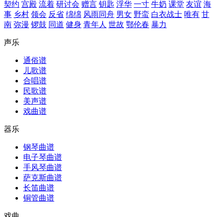
契约
宫殿
流着
研讨会
赠言
钥匙
浮华
一寸
牛奶
课堂
友谊
海
事
乡村
领会
反省
绵绵
风雨同舟
男女
野蛮
白衣战士
唯有
甘
南
弥漫
锣鼓
同道
健身
青年人
世故
鄂伦春
暴力
声乐
通俗谱
儿歌谱
合唱谱
民歌谱
美声谱
戏曲谱
器乐
钢琴曲谱
电子琴曲谱
手风琴曲谱
萨克斯曲谱
长笛曲谱
铜管曲谱
戏曲