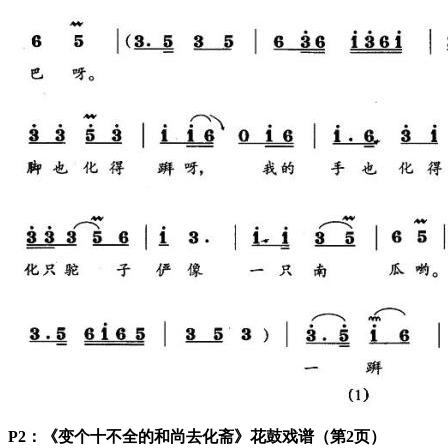
P2：《变个十不全的和尚去化斋》花鼓戏谱（第2页）