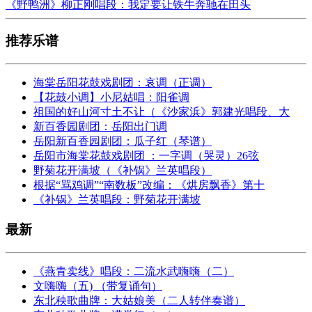
《野鸭洲》柳正刚唱段：我定要让铁牛奔驰在田头
推荐乐谱
海棠岳阳花鼓戏剧团：哀调（正调）
【花鼓小调】小尼姑唱：阳雀调
祖国的好山河寸土不让（《沙家浜》郭建光唱段、大
新百香园剧团：岳阳出门调
岳阳新百香园剧团：瓜子红（琴谱）
岳阳市海棠花鼓戏剧团 ：一字调（哭灵）26弦
野菊花开满坡（《补锅》兰英唱段）
根据“骂鸡调”“南数板”改编：《烘房飘香》第十
《补锅》兰英唱段：野菊花开满坡
最新
《燕青卖线》唱段：二流水武嗨嗨（二）
文嗨嗨（五) （带复诵句）
东北秧歌曲牌：大姑娘美（二人转伴奏谱）