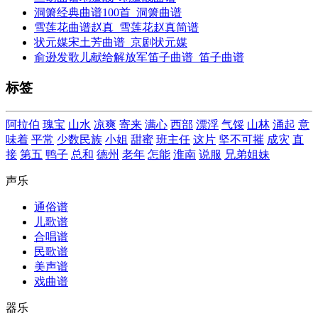
洞箫经典曲谱100首_洞箫曲谱
雪莲花曲谱赵真_雪莲花赵真简谱
状元媒宋土芳曲谱_京剧状元媒
俞逊发歌儿献给解放军笛子曲谱_笛子曲谱
标签
阿拉伯
瑰宝
山水
凉爽
寄来
满心
西部
漂浮
气馁
山林
涌起
意
味着
平常
少数民族
小姐
甜蜜
班主任
这片
坚不可摧
成灾
直
接
第五
鸭子
总和
德州
老年
怎能
淮南
说服
兄弟姐妹
声乐
通俗谱
儿歌谱
合唱谱
民歌谱
美声谱
戏曲谱
器乐