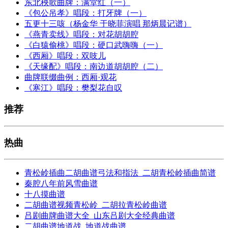
东北秧歌曲牌：满堂红（一）
《包公吊孝》唱段：打牙牌（一）
五更十三咳（杨金华 于晓菲演唱 那炳晨记谱）
《燕青卖线》唱段：对花胡胡腔
《白猿偷桃》唱段：硬口武嗨嗨（一）
《西厢》唱段：双吱儿
《天缘配》唱段：南边道胡胡腔（二）
曲牌联缀曲例：西厢·观花
《寒江》唱段：樊梨花自叹
推荐
热曲
青松岭插曲二胡曲谱弓法和指法_二胡青松岭插曲简谱
秦腔八年前风雪曲谱
十八摸曲谱
二胡曲谱视频青松岭_二胡拉青松岭曲谱
吕剧曲牌曲谱大全_山东吕剧大全经典曲谱
二胡曲谱地道战_地道战曲谱