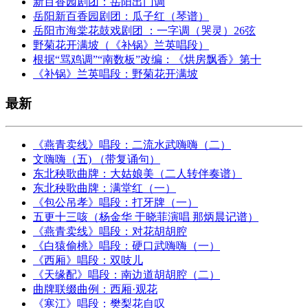
新百香园剧团：岳阳出门调
岳阳新百香园剧团：瓜子红（琴谱）
岳阳市海棠花鼓戏剧团 ：一字调（哭灵）26弦
野菊花开满坡（《补锅》兰英唱段）
根据“骂鸡调”“南数板”改编：《烘房飘香》第十
《补锅》兰英唱段：野菊花开满坡
最新
《燕青卖线》唱段：二流水武嗨嗨（二）
文嗨嗨（五) （带复诵句）
东北秧歌曲牌：大姑娘美（二人转伴奏谱）
东北秧歌曲牌：满堂红（一）
《包公吊孝》唱段：打牙牌（一）
五更十三咳（杨金华 于晓菲演唱 那炳晨记谱）
《燕青卖线》唱段：对花胡胡腔
《白猿偷桃》唱段：硬口武嗨嗨（一）
《西厢》唱段：双吱儿
《天缘配》唱段：南边道胡胡腔（二）
曲牌联缀曲例：西厢·观花
《寒江》唱段：樊梨花自叹