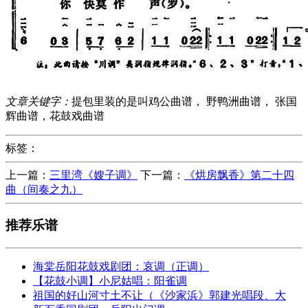
文章关键字：
提包里装的是叫鸡公曲谱， 野鸭洲曲谱， 张国
辉曲谱，花鼓戏曲谱
标签：
上一篇：
三里湾《嫂子调》
下一篇：
《烘房飘香》第二十四
曲（间奏之九）
推荐乐谱
海棠岳阳花鼓戏剧团：哀调（正调）
【花鼓小调】小尼姑唱：阳雀调
祖国的好山河寸土不让（《沙家浜》郭建光唱段、大