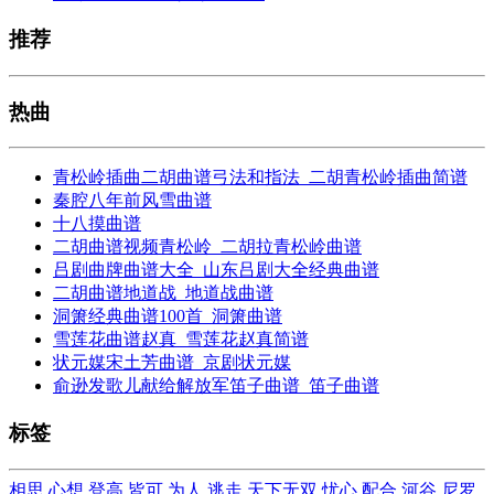
推荐
热曲
青松岭插曲二胡曲谱弓法和指法_二胡青松岭插曲简谱
秦腔八年前风雪曲谱
十八摸曲谱
二胡曲谱视频青松岭_二胡拉青松岭曲谱
吕剧曲牌曲谱大全_山东吕剧大全经典曲谱
二胡曲谱地道战_地道战曲谱
洞箫经典曲谱100首_洞箫曲谱
雪莲花曲谱赵真_雪莲花赵真简谱
状元媒宋土芳曲谱_京剧状元媒
俞逊发歌儿献给解放军笛子曲谱_笛子曲谱
标签
相思
心想
登高
皆可
为人
逃走
天下无双
忧心
配合
河谷
尼罗