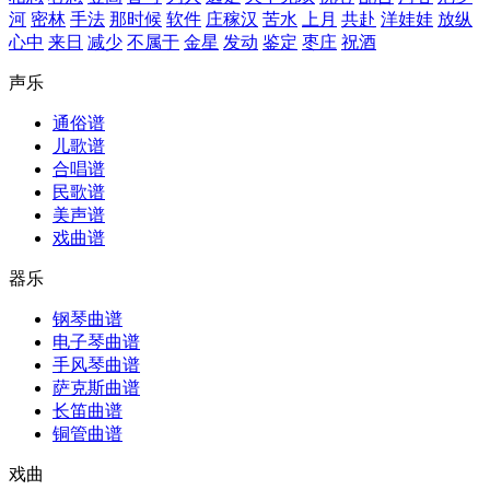
河
密林
手法
那时候
软件
庄稼汉
苦水
上月
共赴
洋娃娃
放纵
心中
来日
减少
不属于
金星
发动
鉴定
枣庄
祝酒
声乐
通俗谱
儿歌谱
合唱谱
民歌谱
美声谱
戏曲谱
器乐
钢琴曲谱
电子琴曲谱
手风琴曲谱
萨克斯曲谱
长笛曲谱
铜管曲谱
戏曲