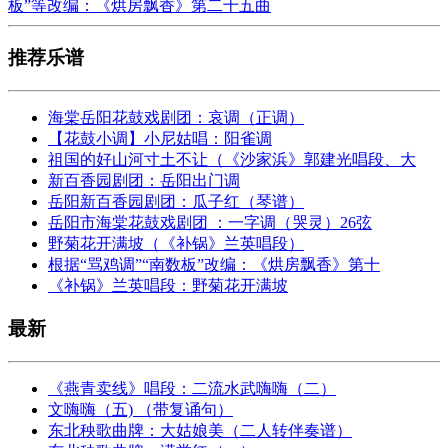
板”等改编：《烘房飘香》第二十五曲
推荐乐谱
海棠岳阳花鼓戏剧团：哀调（正调）
【花鼓小调】小尼姑唱：阳雀调
祖国的好山河寸土不让（《沙家浜》郭建光唱段、大
新百香园剧团：岳阳出门调
岳阳新百香园剧团：瓜子红（琴谱）
岳阳市海棠花鼓戏剧团 ：一字调（哭灵）26弦
野菊花开满坡（《补锅》兰英唱段）
根据“骂鸡调”“南数板”改编：《烘房飘香》第十
《补锅》兰英唱段：野菊花开满坡
最新
《燕青卖线》唱段：二流水武嗨嗨（二）
文嗨嗨（五) （带复诵句）
东北秧歌曲牌：大姑娘美（二人转伴奏谱）