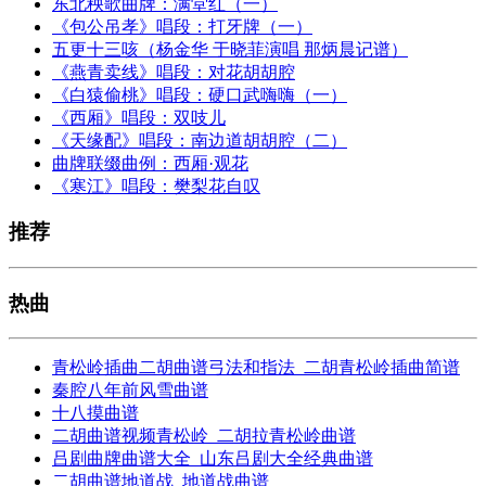
东北秧歌曲牌：满堂红（一）
《包公吊孝》唱段：打牙牌（一）
五更十三咳（杨金华 于晓菲演唱 那炳晨记谱）
《燕青卖线》唱段：对花胡胡腔
《白猿偷桃》唱段：硬口武嗨嗨（一）
《西厢》唱段：双吱儿
《天缘配》唱段：南边道胡胡腔（二）
曲牌联缀曲例：西厢·观花
《寒江》唱段：樊梨花自叹
推荐
热曲
青松岭插曲二胡曲谱弓法和指法_二胡青松岭插曲简谱
秦腔八年前风雪曲谱
十八摸曲谱
二胡曲谱视频青松岭_二胡拉青松岭曲谱
吕剧曲牌曲谱大全_山东吕剧大全经典曲谱
二胡曲谱地道战_地道战曲谱