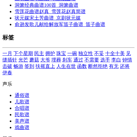
洞箫经典曲谱100首_洞箫曲谱
雪莲花曲谱赵真_雪莲花赵真简谱
状元媒宋土芳曲谱_京剧状元媒
俞逊发歌儿献给解放军笛子曲谱_笛子曲谱
标签
一月
下个星期
民主
拥护
珠宝
一碗
独立性
不妥
十全十美
见
缝插针
光芒
蘑菇
大爷
埋葬
刹车
通过
不需要
选手
李白
钟情
击破
畅游
签到
扶摇直上
人生在世
函数
断然拒绝
有无
还将
伊春
声乐
通俗谱
儿歌谱
合唱谱
民歌谱
美声谱
戏曲谱