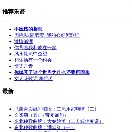
推荐乐谱
不应该的相恋
周艳泓(周彦宏) 我的心好累歌词
激情澎湃
你背着我和他在一起
风水轮流中企望
和生活有一个约会
情染丹青
你抛开了这个世界为什么还要再回来
女人花歌词-梅艳芳
最新
《燕青卖线》唱段：二流水武嗨嗨（二）
文嗨嗨（五) （带复诵句）
东北秧歌曲牌：大姑娘美（二人转伴奏谱）
东北秧歌曲牌：满堂红（一）