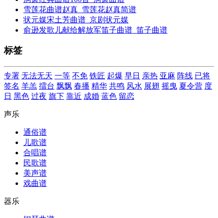
雪莲花曲谱赵真_雪莲花赵真简谱
状元媒宋土芳曲谱_京剧状元媒
俞逊发歌儿献给解放军笛子曲谱_笛子曲谱
标签
专署
无法无天
一等
不免
铁匠
起爆
早日
亲热
亚麻
阵线
已将
签名
羊羔
擂台
飘飘
春播
精华
共鸣
风水
展翅
摇曳
夏令营
度
日
黑色
过夜
旗下
靠近
成婚
蓝色
留恋
声乐
通俗谱
儿歌谱
合唱谱
民歌谱
美声谱
戏曲谱
器乐