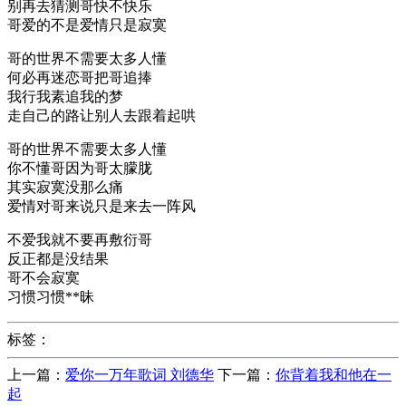
别再去猜测哥快不快乐
哥爱的不是爱情只是寂寞
哥的世界不需要太多人懂
何必再迷恋哥把哥追捧
我行我素追我的梦
走自己的路让别人去跟着起哄
哥的世界不需要太多人懂
你不懂哥因为哥太朦胧
其实寂寞没那么痛
爱情对哥来说只是来去一阵风
不爱我就不要再敷衍哥
反正都是没结果
哥不会寂寞
习惯习惯**昧
标签：
上一篇：
爱你一万年歌词 刘德华
下一篇：
你背着我和他在一
起