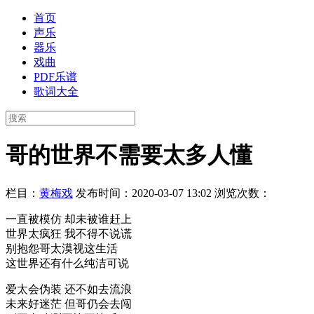
首页
声乐
器乐
戏曲
PDF乐谱
歌词大全
哥的世界不需要太多人懂
栏目：
黄梅戏
发布时间：2020-03-07 13:02
浏览次数：
一直被模仿 却未被谁赶上
世界太疯狂 我不得不说谎
别抱怨哥太漠视这生活
这世界还有什么纯洁可说
爱太会伪装 还不如去流浪
未来好迷茫 但哥仍会去闯