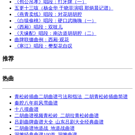
《包公吊孝》唱段：打牙牌（一）
五更十三咳（杨金华 于晓菲演唱 那炳晨记谱）
《燕青卖线》唱段：对花胡胡腔
《白猿偷桃》唱段：硬口武嗨嗨（一）
《西厢》唱段：双吱儿
《天缘配》唱段：南边道胡胡腔（二）
曲牌联缀曲例：西厢·观花
《寒江》唱段：樊梨花自叹
推荐
热曲
青松岭插曲二胡曲谱弓法和指法_二胡青松岭插曲简谱
秦腔八年前风雪曲谱
十八摸曲谱
二胡曲谱视频青松岭_二胡拉青松岭曲谱
吕剧曲牌曲谱大全_山东吕剧大全经典曲谱
二胡曲谱地道战_地道战曲谱
洞箫经典曲谱100首_洞箫曲谱