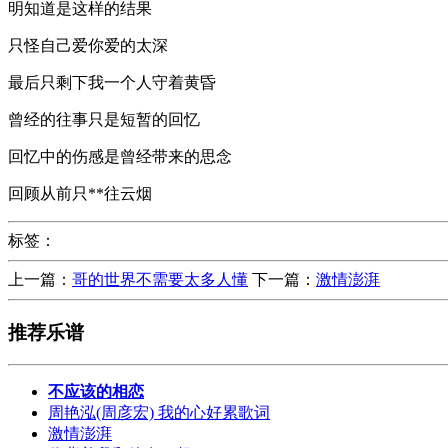
明知道是这样的结果
只怪自己爱你爱的太深
最后只剩下我一个人守着黄昏
曾经的往事只是短暂的回忆
回忆中的伤感是曾经带来的思念
回顾从前只**往云烟
标签：
上一篇：
哥的世界不需要太多人懂
下一篇：
激情澎湃
推荐乐谱
不应该的相恋
周艳泓(周彦宏) 我的心好累歌词
激情澎湃