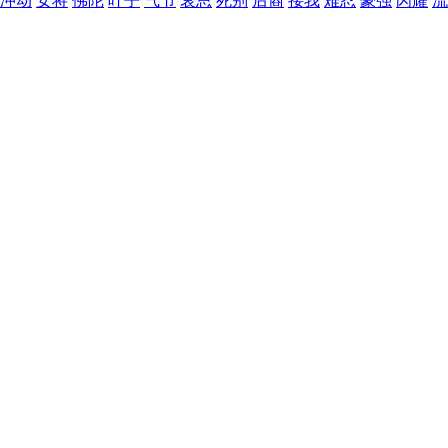
冲动
女将
佛陀
叶子
气节
哀思
死别
后裔
接我
难忍
豪强
闪耀
流