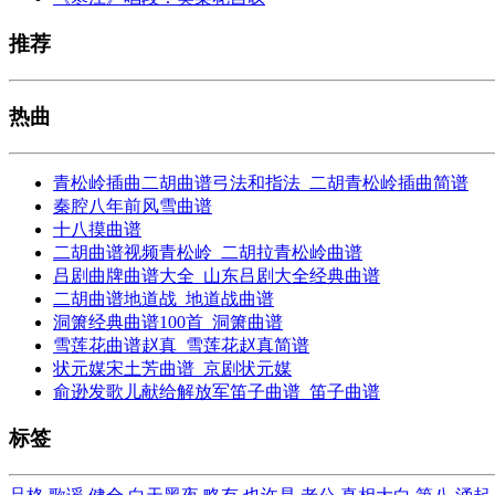
推荐
热曲
青松岭插曲二胡曲谱弓法和指法_二胡青松岭插曲简谱
秦腔八年前风雪曲谱
十八摸曲谱
二胡曲谱视频青松岭_二胡拉青松岭曲谱
吕剧曲牌曲谱大全_山东吕剧大全经典曲谱
二胡曲谱地道战_地道战曲谱
洞箫经典曲谱100首_洞箫曲谱
雪莲花曲谱赵真_雪莲花赵真简谱
状元媒宋土芳曲谱_京剧状元媒
俞逊发歌儿献给解放军笛子曲谱_笛子曲谱
标签