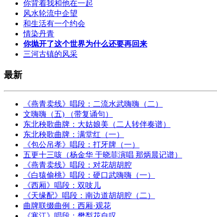
你背着我和他在一起
风水轮流中企望
和生活有一个约会
情染丹青
你抛开了这个世界为什么还要再回来
三河古镇的风采
最新
《燕青卖线》唱段：二流水武嗨嗨（二）
文嗨嗨（五) （带复诵句）
东北秧歌曲牌：大姑娘美（二人转伴奏谱）
东北秧歌曲牌：满堂红（一）
《包公吊孝》唱段：打牙牌（一）
五更十三咳（杨金华 于晓菲演唱 那炳晨记谱）
《燕青卖线》唱段：对花胡胡腔
《白猿偷桃》唱段：硬口武嗨嗨（一）
《西厢》唱段：双吱儿
《天缘配》唱段：南边道胡胡腔（二）
曲牌联缀曲例：西厢·观花
《寒江》唱段：樊梨花自叹