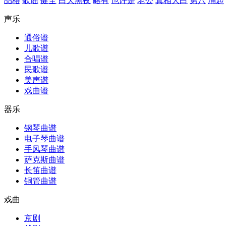
品格
歌谣
健全
白天黑夜
略有
也许是
老公
真相大白
第八
涌起
声乐
通俗谱
儿歌谱
合唱谱
民歌谱
美声谱
戏曲谱
器乐
钢琴曲谱
电子琴曲谱
手风琴曲谱
萨克斯曲谱
长笛曲谱
铜管曲谱
戏曲
京剧