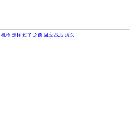
机枪
走样
过了
之前
回应
战后
炕头