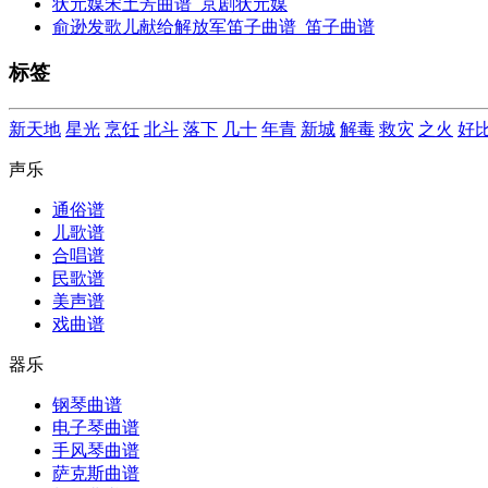
状元媒宋土芳曲谱_京剧状元媒
俞逊发歌儿献给解放军笛子曲谱_笛子曲谱
标签
新天地
星光
烹饪
北斗
落下
几十
年青
新城
解毒
救灾
之火
好
声乐
通俗谱
儿歌谱
合唱谱
民歌谱
美声谱
戏曲谱
器乐
钢琴曲谱
电子琴曲谱
手风琴曲谱
萨克斯曲谱