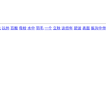
比
以外
百般
母校
水中
羽毛
一个
立秋
这些年
碧波
表面
振兴中华