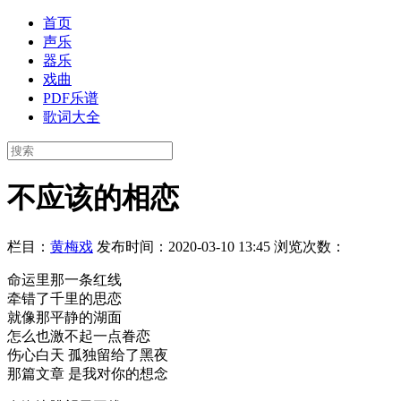
首页
声乐
器乐
戏曲
PDF乐谱
歌词大全
不应该的相恋
栏目：
黄梅戏
发布时间：2020-03-10 13:45
浏览次数：
命运里那一条红线
牵错了千里的思恋
就像那平静的湖面
怎么也激不起一点眷恋
伤心白天 孤独留给了黑夜
那篇文章 是我对你的想念