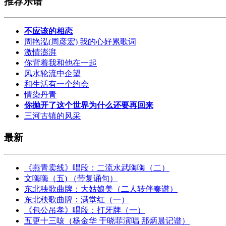
推荐乐谱
不应该的相恋
周艳泓(周彦宏) 我的心好累歌词
激情澎湃
你背着我和他在一起
风水轮流中企望
和生活有一个约会
情染丹青
你抛开了这个世界为什么还要再回来
三河古镇的风采
最新
《燕青卖线》唱段：二流水武嗨嗨（二）
文嗨嗨（五) （带复诵句）
东北秧歌曲牌：大姑娘美（二人转伴奏谱）
东北秧歌曲牌：满堂红（一）
《包公吊孝》唱段：打牙牌（一）
五更十三咳（杨金华 于晓菲演唱 那炳晨记谱）