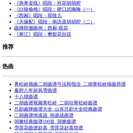
《燕青卖线》唱段：对花胡胡腔
《白猿偷桃》唱段：硬口武嗨嗨（一）
《西厢》唱段：双吱儿
《天缘配》唱段：南边道胡胡腔（二）
曲牌联缀曲例：西厢·观花
《寒江》唱段：樊梨花自叹
推荐
热曲
青松岭插曲二胡曲谱弓法和指法_二胡青松岭插曲简谱
秦腔八年前风雪曲谱
十八摸曲谱
二胡曲谱视频青松岭_二胡拉青松岭曲谱
吕剧曲牌曲谱大全_山东吕剧大全经典曲谱
二胡曲谱地道战_地道战曲谱
洞箫经典曲谱100首_洞箫曲谱
雪莲花曲谱赵真_雪莲花赵真简谱