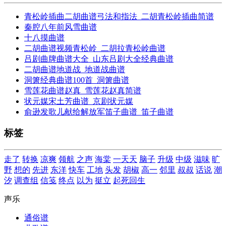
青松岭插曲二胡曲谱弓法和指法_二胡青松岭插曲简谱
秦腔八年前风雪曲谱
十八摸曲谱
二胡曲谱视频青松岭_二胡拉青松岭曲谱
吕剧曲牌曲谱大全_山东吕剧大全经典曲谱
二胡曲谱地道战_地道战曲谱
洞箫经典曲谱100首_洞箫曲谱
雪莲花曲谱赵真_雪莲花赵真简谱
状元媒宋土芳曲谱_京剧状元媒
俞逊发歌儿献给解放军笛子曲谱_笛子曲谱
标签
走了
转换
凉爽
领航
之声
海棠
一天天
脑子
升级
中级
滋味
旷
野
想的
先进
东洋
快车
工地
头发
胡椒
高一
邻里
叔叔
话说
潮
汐
调查组
信笺
终点
以为
挺立
起死回生
声乐
通俗谱