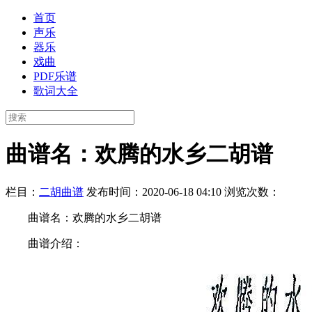
首页
声乐
器乐
戏曲
PDF乐谱
歌词大全
曲谱名：欢腾的水乡二胡谱
栏目：
二胡曲谱
发布时间：2020-06-18 04:10
浏览次数：
曲谱名：欢腾的水乡二胡谱
曲谱介绍：