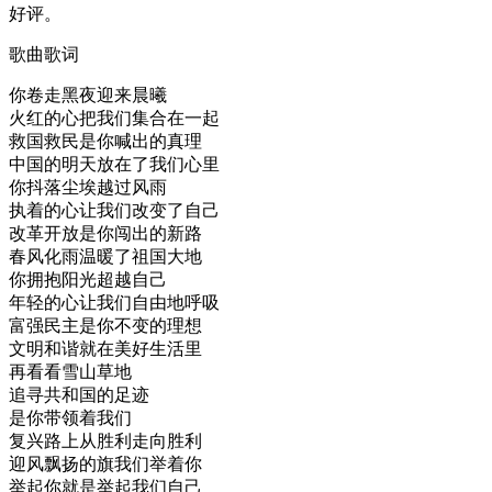
好评。
歌曲歌词
你卷走黑夜迎来晨曦
火红的心把我们集合在一起
救国救民是你喊出的真理
中国的明天放在了我们心里
你抖落尘埃越过风雨
执着的心让我们改变了自己
改革开放是你闯出的新路
春风化雨温暖了祖国大地
你拥抱阳光超越自己
年轻的心让我们自由地呼吸
富强民主是你不变的理想
文明和谐就在美好生活里
再看看雪山草地
追寻共和国的足迹
是你带领着我们
复兴路上从胜利走向胜利
迎风飘扬的旗我们举着你
举起你就是举起我们自己