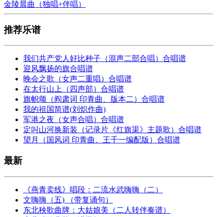
金陵晨曲（独唱+伴唱）
推荐乐谱
我们共产党人好比种子（混声二部合唱）合唱谱
迎风飘扬的旗合唱谱
晚会之歌（女声二重唱）合唱谱
在太行山上（四声部）合唱谱
旗帜颂（阎肃词 印青曲、版本二）合唱谱
我的祖国简谱(刘炽作曲)
军港之夜（女声合唱）合唱谱
定叫山河换新装（记录片《红旗渠》主题歌）合唱谱
望月（国风词 印青曲、王千一编配版）合唱谱
最新
《燕青卖线》唱段：二流水武嗨嗨（二）
文嗨嗨（五) （带复诵句）
东北秧歌曲牌：大姑娘美（二人转伴奏谱）