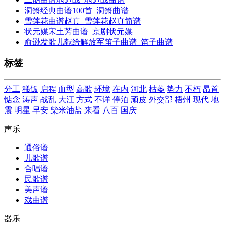
洞箫经典曲谱100首_洞箫曲谱
雪莲花曲谱赵真_雪莲花赵真简谱
状元媒宋土芳曲谱_京剧状元媒
俞逊发歌儿献给解放军笛子曲谱_笛子曲谱
标签
分工
稀饭
启程
血型
高歌
环境
在内
河北
枯萎
势力
不朽
昂首
惦念
涛声
战乱
大江
方式
不详
停泊
顽皮
外交部
梧州
现代
地
震
明星
早安
柴米油盐
来看
八百
国庆
声乐
通俗谱
儿歌谱
合唱谱
民歌谱
美声谱
戏曲谱
器乐