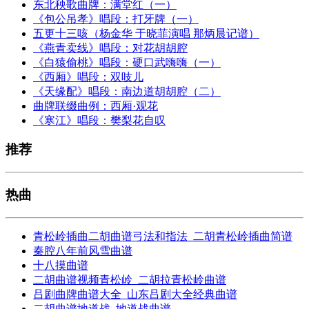
东北秧歌曲牌：满堂红（一）
《包公吊孝》唱段：打牙牌（一）
五更十三咳（杨金华 于晓菲演唱 那炳晨记谱）
《燕青卖线》唱段：对花胡胡腔
《白猿偷桃》唱段：硬口武嗨嗨（一）
《西厢》唱段：双吱儿
《天缘配》唱段：南边道胡胡腔（二）
曲牌联缀曲例：西厢·观花
《寒江》唱段：樊梨花自叹
推荐
热曲
青松岭插曲二胡曲谱弓法和指法_二胡青松岭插曲简谱
秦腔八年前风雪曲谱
十八摸曲谱
二胡曲谱视频青松岭_二胡拉青松岭曲谱
吕剧曲牌曲谱大全_山东吕剧大全经典曲谱
二胡曲谱地道战_地道战曲谱