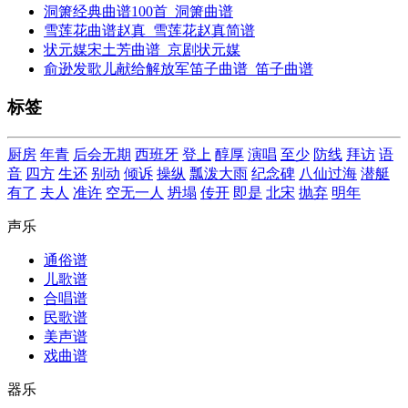
洞箫经典曲谱100首_洞箫曲谱
雪莲花曲谱赵真_雪莲花赵真简谱
状元媒宋土芳曲谱_京剧状元媒
俞逊发歌儿献给解放军笛子曲谱_笛子曲谱
标签
厨房
年青
后会无期
西班牙
登上
醇厚
演唱
至少
防线
拜访
语
音
四方
生还
别动
倾诉
操纵
瓢泼大雨
纪念碑
八仙过海
潜艇
有了
夫人
准许
空无一人
坍塌
传开
即是
北宋
抛弃
明年
声乐
通俗谱
儿歌谱
合唱谱
民歌谱
美声谱
戏曲谱
器乐