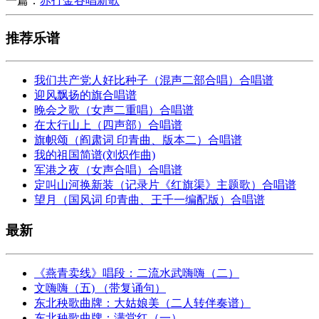
一篇：
赤打金谷唱新歌
推荐乐谱
我们共产党人好比种子（混声二部合唱）合唱谱
迎风飘扬的旗合唱谱
晚会之歌（女声二重唱）合唱谱
在太行山上（四声部）合唱谱
旗帜颂（阎肃词 印青曲、版本二）合唱谱
我的祖国简谱(刘炽作曲)
军港之夜（女声合唱）合唱谱
定叫山河换新装（记录片《红旗渠》主题歌）合唱谱
望月（国风词 印青曲、王千一编配版）合唱谱
最新
《燕青卖线》唱段：二流水武嗨嗨（二）
文嗨嗨（五) （带复诵句）
东北秧歌曲牌：大姑娘美（二人转伴奏谱）
东北秧歌曲牌：满堂红（一）