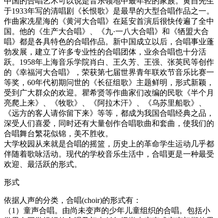
中国的合唱艺术可以说是音乐领地中最年轻的家族。黄自先生
于1933年写的清唱剧《长恨歌》是最早的大型合唱作品之一。
作曲家冼星海的《黄河大合唱》在延安首演后很快传遍了全中
国。他的《生产大合唱》、《九·一八大合唱》和《牺盟大合
唱》都是各具特色的合唱作品。新中国成立以后，合唱事业蓬
勃发展，建立了许多专业性的合唱团体，业余合唱也十分活
跃。1958年上海音乐学院肖白、王久芳、王强、张英民等创作
的《幸福河大合唱》，荣获第七届世界青年联欢节音乐比赛一
等奖，60年代初期问世的《长征组歌》主题鲜明，形式新颖，
受到广大群众的欢迎。瞿希贤等作曲家们改编的民歌《半个月
亮爬上来》、《牧歌》、《阿拉木汗》、《乌苏里船歌》、
《远方的客人请你留下来》等等，都成为我国合唱经典之品，
深受人们喜爱，同时还有大量创作合唱歌曲和套曲，使我们的
合唱舞台繁花似锦，美不胜收。
大学校园从来就是合唱的摇篮，历史上的革命学生运动几乎都
伴随着歌咏活动。现代的学校音乐生活中，合唱更是一种最受
欢迎、最活跃的形式。
形式
依据人声的分类，合唱(choir)的形式有：
（1）童声合唱。由尚未变声的少年儿童组织的合唱。包括小