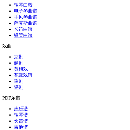
钢琴曲谱
电子琴曲谱
手风琴曲谱
萨克斯曲谱
长笛曲谱
铜管曲谱
戏曲
京剧
越剧
黄梅戏
花鼓戏谱
豫剧
评剧
PDF乐谱
声乐谱
钢琴谱
长笛谱
吉他谱