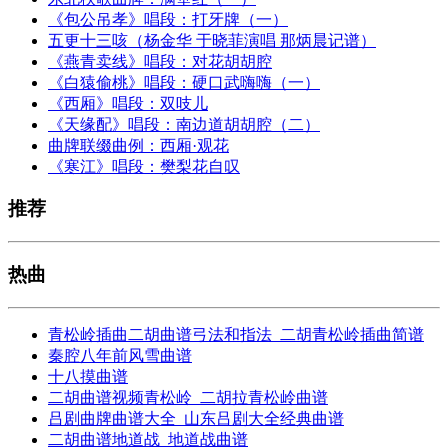
《包公吊孝》唱段：打牙牌（一）
五更十三咳（杨金华 于晓菲演唱 那炳晨记谱）
《燕青卖线》唱段：对花胡胡腔
《白猿偷桃》唱段：硬口武嗨嗨（一）
《西厢》唱段：双吱儿
《天缘配》唱段：南边道胡胡腔（二）
曲牌联缀曲例：西厢·观花
《寒江》唱段：樊梨花自叹
推荐
热曲
青松岭插曲二胡曲谱弓法和指法_二胡青松岭插曲简谱
秦腔八年前风雪曲谱
十八摸曲谱
二胡曲谱视频青松岭_二胡拉青松岭曲谱
吕剧曲牌曲谱大全_山东吕剧大全经典曲谱
二胡曲谱地道战_地道战曲谱