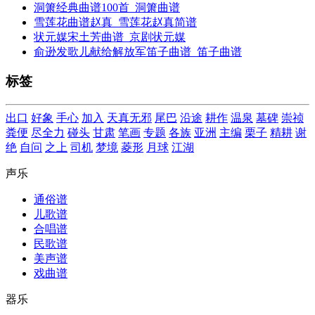
洞箫经典曲谱100首_洞箫曲谱
雪莲花曲谱赵真_雪莲花赵真简谱
状元媒宋土芳曲谱_京剧状元媒
俞逊发歌儿献给解放军笛子曲谱_笛子曲谱
标签
出口
好象
手心
加入
天真无邪
尾巴
沿途
耕作
温泉
墓碑
崇祯
粪便
尽全力
碰头
甘肃
笔画
专题
各族
亚洲
主编
栗子
精耕
谢
绝
自问
之上
司机
梦境
菱形
月球
江湖
声乐
通俗谱
儿歌谱
合唱谱
民歌谱
美声谱
戏曲谱
器乐