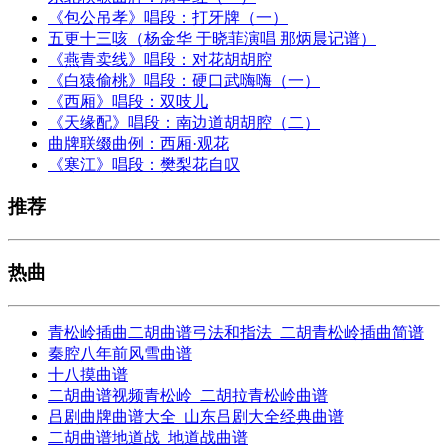
《包公吊孝》唱段：打牙牌（一）
五更十三咳（杨金华 于晓菲演唱 那炳晨记谱）
《燕青卖线》唱段：对花胡胡腔
《白猿偷桃》唱段：硬口武嗨嗨（一）
《西厢》唱段：双吱儿
《天缘配》唱段：南边道胡胡腔（二）
曲牌联缀曲例：西厢·观花
《寒江》唱段：樊梨花自叹
推荐
热曲
青松岭插曲二胡曲谱弓法和指法_二胡青松岭插曲简谱
秦腔八年前风雪曲谱
十八摸曲谱
二胡曲谱视频青松岭_二胡拉青松岭曲谱
吕剧曲牌曲谱大全_山东吕剧大全经典曲谱
二胡曲谱地道战_地道战曲谱