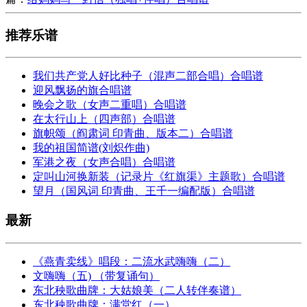
推荐乐谱
我们共产党人好比种子（混声二部合唱）合唱谱
迎风飘扬的旗合唱谱
晚会之歌（女声二重唱）合唱谱
在太行山上（四声部）合唱谱
旗帜颂（阎肃词 印青曲、版本二）合唱谱
我的祖国简谱(刘炽作曲)
军港之夜（女声合唱）合唱谱
定叫山河换新装（记录片《红旗渠》主题歌）合唱谱
望月（国风词 印青曲、王千一编配版）合唱谱
最新
《燕青卖线》唱段：二流水武嗨嗨（二）
文嗨嗨（五) （带复诵句）
东北秧歌曲牌：大姑娘美（二人转伴奏谱）
东北秧歌曲牌：满堂红（一）