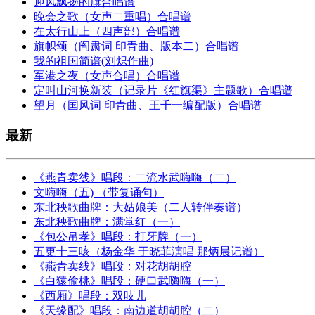
迎风飘扬的旗合唱谱
晚会之歌（女声二重唱）合唱谱
在太行山上（四声部）合唱谱
旗帜颂（阎肃词 印青曲、版本二）合唱谱
我的祖国简谱(刘炽作曲)
军港之夜（女声合唱）合唱谱
定叫山河换新装（记录片《红旗渠》主题歌）合唱谱
望月（国风词 印青曲、王千一编配版）合唱谱
最新
《燕青卖线》唱段：二流水武嗨嗨（二）
文嗨嗨（五) （带复诵句）
东北秧歌曲牌：大姑娘美（二人转伴奏谱）
东北秧歌曲牌：满堂红（一）
《包公吊孝》唱段：打牙牌（一）
五更十三咳（杨金华 于晓菲演唱 那炳晨记谱）
《燕青卖线》唱段：对花胡胡腔
《白猿偷桃》唱段：硬口武嗨嗨（一）
《西厢》唱段：双吱儿
《天缘配》唱段：南边道胡胡腔（二）