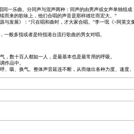
演唱同一乐曲。分同声与混声两种：同声的由男声或女声单独组
续而来的歌咏上，他们合唱的声音是那样雄壮而宏大。”
起源与发展》：“只在唱和曲时，才大家合唱。”李一氓《<阿英
唱，一般多指或者是特指港台流行歌曲的男女对唱。
换气，数十百人都如一人，是最基本也是最常用的呼吸。
复调作品中。
的呼、吸、换气。整体声音延连不断，从而做出各种力度、速度