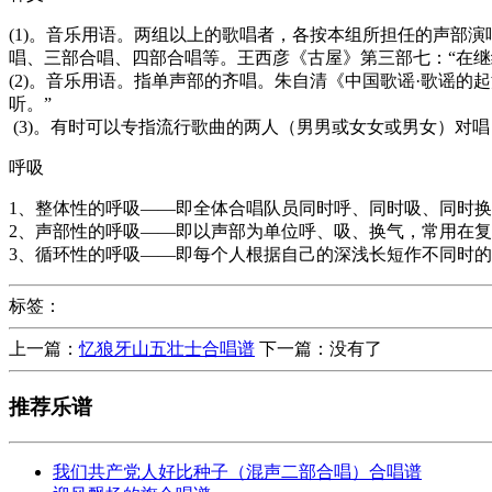
(1)。音乐用语。两组以上的歌唱者，各按本组所担任的声部
唱、三部合唱、四部合唱等。王西彦《古屋》第三部七：“在继
(2)。音乐用语。指单声部的齐唱。朱自清《中国歌谣·歌谣的
听。”
(3)。有时可以专指流行歌曲的两人（男男或女女或男女）对
呼吸
1、整体性的呼吸——即全体合唱队员同时呼、同时吸、同时
2、声部性的呼吸——即以声部为单位呼、吸、换气，常用在
3、循环性的呼吸——即每个人根据自己的深浅长短作不同时
标签：
上一篇：
忆狼牙山五壮士合唱谱
下一篇：没有了
推荐乐谱
我们共产党人好比种子（混声二部合唱）合唱谱