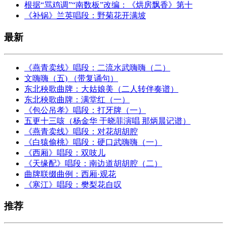
根据“骂鸡调”“南数板”改编：《烘房飘香》第十
《补锅》兰英唱段：野菊花开满坡
最新
《燕青卖线》唱段：二流水武嗨嗨（二）
文嗨嗨（五) （带复诵句）
东北秧歌曲牌：大姑娘美（二人转伴奏谱）
东北秧歌曲牌：满堂红（一）
《包公吊孝》唱段：打牙牌（一）
五更十三咳（杨金华 于晓菲演唱 那炳晨记谱）
《燕青卖线》唱段：对花胡胡腔
《白猿偷桃》唱段：硬口武嗨嗨（一）
《西厢》唱段：双吱儿
《天缘配》唱段：南边道胡胡腔（二）
曲牌联缀曲例：西厢·观花
《寒江》唱段：樊梨花自叹
推荐