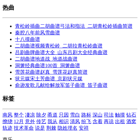
热曲
青松岭插曲二胡曲谱弓法和指法_二胡青松岭插曲简谱
秦腔八年前风雪曲谱
十八摸曲谱
二胡曲谱视频青松岭_二胡拉青松岭曲谱
吕剧曲牌曲谱大全_山东吕剧大全经典曲谱
二胡曲谱地道战_地道战曲谱
洞箫经典曲谱100首_洞箫曲谱
雪莲花曲谱赵真_雪莲花赵真简谱
状元媒宋土芳曲谱_京剧状元媒
俞逊发歌儿献给解放军笛子曲谱_笛子曲谱
标签
南风
整个
凄凉
除夕
甬道
只因
雪白
路标
深山
司法
触摸
钻石
缭绕
12月
意外
传艺
我从
相识
清风
纷飞
含着
再说
出租
酒窝
轨迹
技术革命
说是
荆棘
隐姓埋名
安祥
声乐