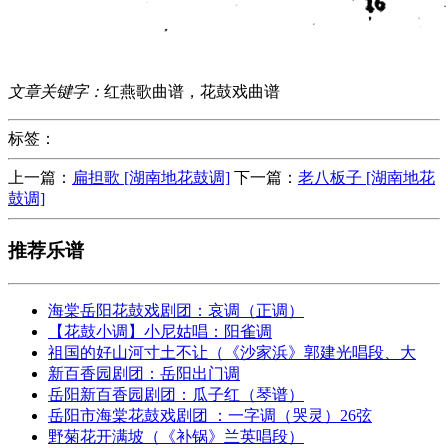
文章关键字：
红燕歌曲谱，花鼓戏曲谱
标签：
上一篇：
扁担歌 [湖南地花鼓调]
下一篇：
老八板子 [湖南地花
鼓调]
推荐乐谱
海棠岳阳花鼓戏剧团：哀调（正调）
【花鼓小调】小尼姑唱：阳雀调
祖国的好山河寸土不让（《沙家浜》郭建光唱段、大
新百香园剧团：岳阳出门调
岳阳新百香园剧团：瓜子红（琴谱）
岳阳市海棠花鼓戏剧团 ：一字调（哭灵）26弦
野菊花开满坡（《补锅》兰英唱段）