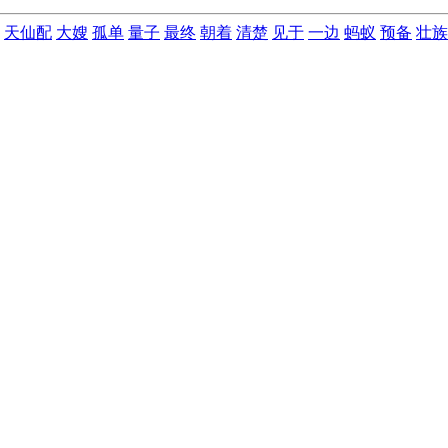
天仙配
大嫂
孤单
量子
最终
朝着
清楚
见于
一边
蚂蚁
预备
壮族