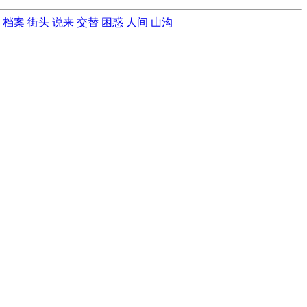
档案
街头
说来
交替
困惑
人间
山沟