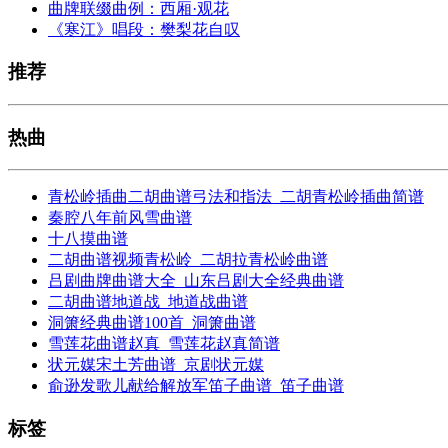
曲牌联缀曲例：西厢·观花
《寒江》唱段：樊梨花自叹
推荐
热曲
青松岭插曲二胡曲谱弓法和指法_二胡青松岭插曲简谱
秦腔八年前风雪曲谱
十八摸曲谱
二胡曲谱视频青松岭_二胡拉青松岭曲谱
吕剧曲牌曲谱大全_山东吕剧大全经典曲谱
二胡曲谱地道战_地道战曲谱
洞箫经典曲谱100首_洞箫曲谱
雪莲花曲谱赵真_雪莲花赵真简谱
状元媒宋土芳曲谱_京剧状元媒
俞逊发歌儿献给解放军笛子曲谱_笛子曲谱
标签