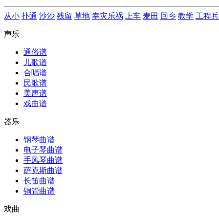
从小
扑通
沙沙
残留
草地
幸灾乐祸
上车
麦田
回乡
教学
工程兵
声乐
通俗谱
儿歌谱
合唱谱
民歌谱
美声谱
戏曲谱
器乐
钢琴曲谱
电子琴曲谱
手风琴曲谱
萨克斯曲谱
长笛曲谱
铜管曲谱
戏曲