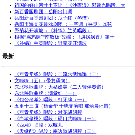
祖国的好山河寸土不让（《沙家浜》郭建光唱段、大
新百香园剧团：岳阳出门调
岳阳新百香园剧团：瓜子红（琴谱）
岳阳市海棠花鼓戏剧团 ：一字调（哭灵）26弦
野菊花开满坡（《补锅》兰英唱段）
根据“骂鸡调”“南数板”改编：《烘房飘香》第十
《补锅》兰英唱段：野菊花开满坡
最新
《燕青卖线》唱段：二流水武嗨嗨（二）
文嗨嗨（五) （带复诵句）
东北秧歌曲牌：大姑娘美（二人转伴奏谱）
东北秧歌曲牌：满堂红（一）
《包公吊孝》唱段：打牙牌（一）
五更十三咳（杨金华 于晓菲演唱 那炳晨记谱）
《燕青卖线》唱段：对花胡胡腔
《白猿偷桃》唱段：硬口武嗨嗨（一）
《西厢》唱段：双吱儿
《天缘配》唱段：南边道胡胡腔（二）