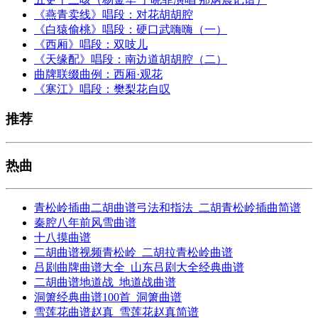
《燕青卖线》唱段：对花胡胡腔
《白猿偷桃》唱段：硬口武嗨嗨（一）
《西厢》唱段：双吱儿
《天缘配》唱段：南边道胡胡腔（二）
曲牌联缀曲例：西厢·观花
《寒江》唱段：樊梨花自叹
推荐
热曲
青松岭插曲二胡曲谱弓法和指法_二胡青松岭插曲简谱
秦腔八年前风雪曲谱
十八摸曲谱
二胡曲谱视频青松岭_二胡拉青松岭曲谱
吕剧曲牌曲谱大全_山东吕剧大全经典曲谱
二胡曲谱地道战_地道战曲谱
洞箫经典曲谱100首_洞箫曲谱
雪莲花曲谱赵真_雪莲花赵真简谱