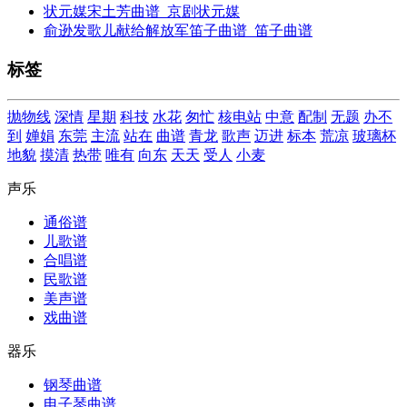
状元媒宋土芳曲谱_京剧状元媒
俞逊发歌儿献给解放军笛子曲谱_笛子曲谱
标签
抛物线
深情
星期
科技
水花
匆忙
核电站
中意
配制
无题
办不
到
婵娟
东莞
主流
站在
曲谱
青龙
歌声
迈进
标本
荒凉
玻璃杯
地貌
摸清
热带
唯有
向东
天天
受人
小麦
声乐
通俗谱
儿歌谱
合唱谱
民歌谱
美声谱
戏曲谱
器乐
钢琴曲谱
电子琴曲谱