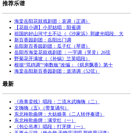
推荐乐谱
海棠岳阳花鼓戏剧团：哀调（正调）
【花鼓小调】小尼姑唱：阳雀调
祖国的好山河寸土不让（《沙家浜》郭建光唱段、大
新百香园剧团：岳阳出门调
岳阳新百香园剧团：瓜子红（琴谱）
岳阳市海棠花鼓戏剧团 ：一字调（哭灵）26弦
野菊花开满坡（《补锅》兰英唱段）
根据“骂鸡调”“南数板”改编：《烘房飘香》第十
海棠岳阳新百香园剧团：道清调（52弦）
最新
《燕青卖线》唱段：二流水武嗨嗨（二）
文嗨嗨（五) （带复诵句）
东北秧歌曲牌：大姑娘美（二人转伴奏谱）
东北秧歌曲牌：满堂红（一）
《包公吊孝》唱段：打牙牌（一）
五更十三咳（杨金华 于晓菲演唱 那炳晨记谱）