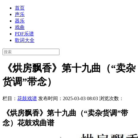
首页
声乐
器乐
戏曲
PDF乐谱
歌词大全
《烘房飘香》第十九曲（“卖杂
货调”带念）
栏目：
花鼓戏谱
发布时间：2025-03-03 08:03
浏览次数：
《烘房飘香》第十九曲（“卖杂货调”带
念）花鼓戏曲谱