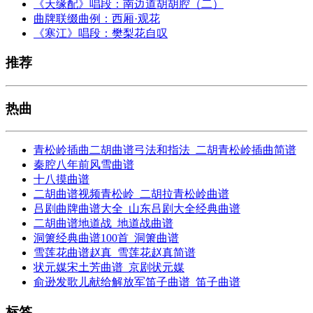
《天缘配》唱段：南边道胡胡腔（二）
曲牌联缀曲例：西厢·观花
《寒江》唱段：樊梨花自叹
推荐
热曲
青松岭插曲二胡曲谱弓法和指法_二胡青松岭插曲简谱
秦腔八年前风雪曲谱
十八摸曲谱
二胡曲谱视频青松岭_二胡拉青松岭曲谱
吕剧曲牌曲谱大全_山东吕剧大全经典曲谱
二胡曲谱地道战_地道战曲谱
洞箫经典曲谱100首_洞箫曲谱
雪莲花曲谱赵真_雪莲花赵真简谱
状元媒宋土芳曲谱_京剧状元媒
俞逊发歌儿献给解放军笛子曲谱_笛子曲谱
标签