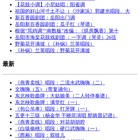
【花鼓小调】小尼姑唱：阳雀调
祖国的好山河寸土不让（《沙家浜》郭建光唱段、大
新百香园剧团：岳阳出门调
岳阳新百香园剧团：瓜子红（琴谱）
根据“骂鸡调”“南数板”改编：《烘房飘香》第十
岳阳市海棠花鼓戏剧团 ：一字调（哭灵）26弦
野菊花开满坡（《补锅》兰英唱段）
《补锅》兰英唱段：野菊花开满坡
最新
《燕青卖线》唱段：二流水武嗨嗨（二）
文嗨嗨（五) （带复诵句）
东北秧歌曲牌：大姑娘美（二人转伴奏谱）
东北秧歌曲牌：满堂红（一）
《包公吊孝》唱段：打牙牌（一）
五更十三咳（杨金华 于晓菲演唱 那炳晨记谱）
《燕青卖线》唱段：对花胡胡腔
《白猿偷桃》唱段：硬口武嗨嗨（一）
《西厢》唱段：双吱儿