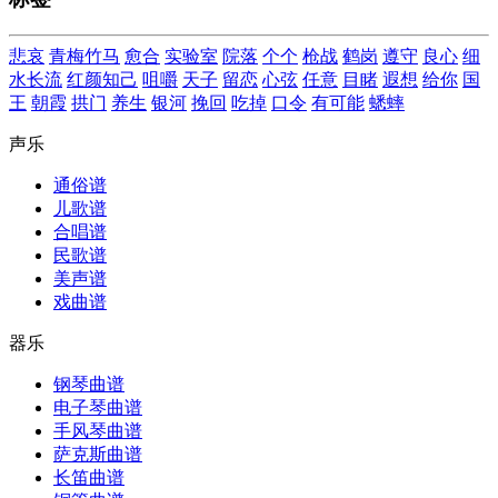
悲哀
青梅竹马
愈合
实验室
院落
个个
枪战
鹤岗
遵守
良心
细
水长流
红颜知己
咀嚼
天子
留恋
心弦
任意
目睹
遐想
给你
国
王
朝霞
拱门
养生
银河
挽回
吃掉
口令
有可能
蟋蟀
声乐
通俗谱
儿歌谱
合唱谱
民歌谱
美声谱
戏曲谱
器乐
钢琴曲谱
电子琴曲谱
手风琴曲谱
萨克斯曲谱
长笛曲谱