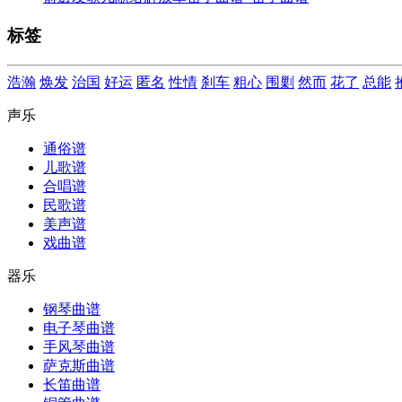
标签
浩瀚
焕发
治国
好运
匿名
性情
刹车
粗心
围剿
然而
花了
总能
声乐
通俗谱
儿歌谱
合唱谱
民歌谱
美声谱
戏曲谱
器乐
钢琴曲谱
电子琴曲谱
手风琴曲谱
萨克斯曲谱
长笛曲谱