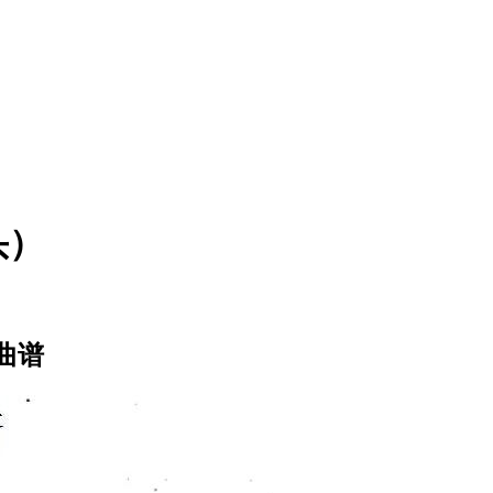
头）
曲谱