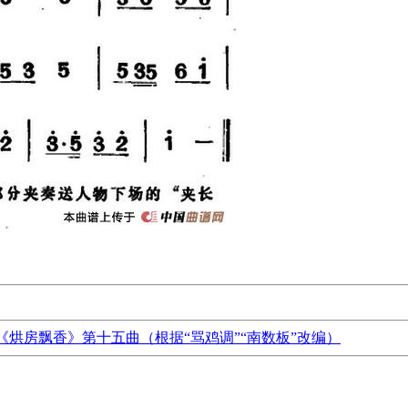
《烘房飘香》第十五曲（根据“骂鸡调”“南数板”改编）