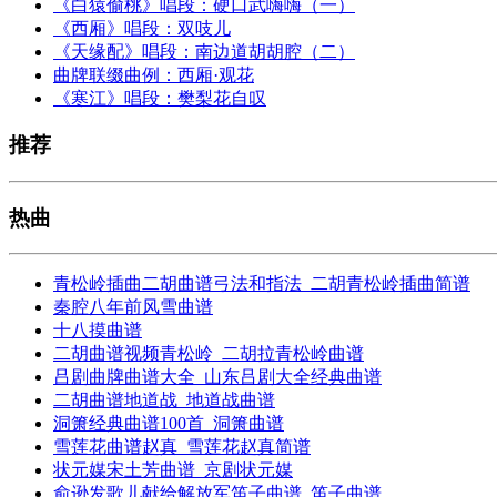
《白猿偷桃》唱段：硬口武嗨嗨（一）
《西厢》唱段：双吱儿
《天缘配》唱段：南边道胡胡腔（二）
曲牌联缀曲例：西厢·观花
《寒江》唱段：樊梨花自叹
推荐
热曲
青松岭插曲二胡曲谱弓法和指法_二胡青松岭插曲简谱
秦腔八年前风雪曲谱
十八摸曲谱
二胡曲谱视频青松岭_二胡拉青松岭曲谱
吕剧曲牌曲谱大全_山东吕剧大全经典曲谱
二胡曲谱地道战_地道战曲谱
洞箫经典曲谱100首_洞箫曲谱
雪莲花曲谱赵真_雪莲花赵真简谱
状元媒宋土芳曲谱_京剧状元媒
俞逊发歌儿献给解放军笛子曲谱_笛子曲谱