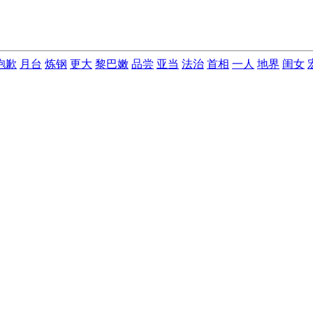
抱歉
月台
炼钢
更大
黎巴嫩
品尝
亚当
法治
首相
一人
地界
闺女