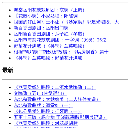
海棠岳阳花鼓戏剧团：哀调（正调）
【花鼓小调】小尼姑唱：阳雀调
祖国的好山河寸土不让（《沙家浜》郭建光唱段、大
新百香园剧团：岳阳出门调
岳阳新百香园剧团：瓜子红（琴谱）
岳阳市海棠花鼓戏剧团 ：一字调（哭灵）26弦
野菊花开满坡（《补锅》兰英唱段）
根据“骂鸡调”“南数板”改编：《烘房飘香》第十
《补锅》兰英唱段：野菊花开满坡
最新
《燕青卖线》唱段：二流水武嗨嗨（二）
文嗨嗨（五) （带复诵句）
东北秧歌曲牌：大姑娘美（二人转伴奏谱）
东北秧歌曲牌：满堂红（一）
《包公吊孝》唱段：打牙牌（一）
五更十三咳（杨金华 于晓菲演唱 那炳晨记谱）
《燕青卖线》唱段：对花胡胡腔