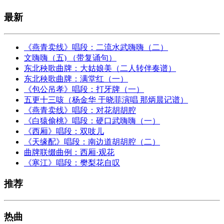
最新
《燕青卖线》唱段：二流水武嗨嗨（二）
文嗨嗨（五) （带复诵句）
东北秧歌曲牌：大姑娘美（二人转伴奏谱）
东北秧歌曲牌：满堂红（一）
《包公吊孝》唱段：打牙牌（一）
五更十三咳（杨金华 于晓菲演唱 那炳晨记谱）
《燕青卖线》唱段：对花胡胡腔
《白猿偷桃》唱段：硬口武嗨嗨（一）
《西厢》唱段：双吱儿
《天缘配》唱段：南边道胡胡腔（二）
曲牌联缀曲例：西厢·观花
《寒江》唱段：樊梨花自叹
推荐
热曲