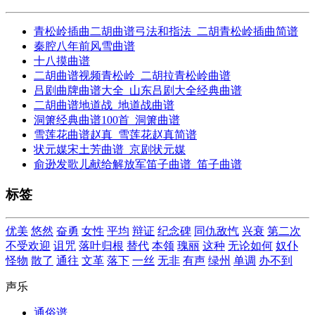
青松岭插曲二胡曲谱弓法和指法_二胡青松岭插曲简谱
秦腔八年前风雪曲谱
十八摸曲谱
二胡曲谱视频青松岭_二胡拉青松岭曲谱
吕剧曲牌曲谱大全_山东吕剧大全经典曲谱
二胡曲谱地道战_地道战曲谱
洞箫经典曲谱100首_洞箫曲谱
雪莲花曲谱赵真_雪莲花赵真简谱
状元媒宋土芳曲谱_京剧状元媒
俞逊发歌儿献给解放军笛子曲谱_笛子曲谱
标签
优美
悠然
奋勇
女性
平均
辩证
纪念碑
同仇敌忾
兴衰
第二次
不受欢迎
诅咒
落叶归根
替代
本领
瑰丽
这种
无论如何
奴仆
怪物
散了
通往
文革
落下
一丝
无非
有声
绿州
单调
办不到
声乐
通俗谱