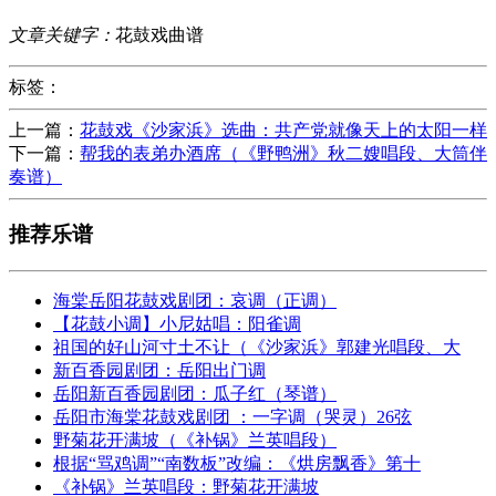
文章关键字：
花鼓戏曲谱
标签：
上一篇：
花鼓戏《沙家浜》选曲：共产党就像天上的太阳一样
下一篇：
帮我的表弟办酒席（《野鸭洲》秋二嫂唱段、大筒伴
奏谱）
推荐乐谱
海棠岳阳花鼓戏剧团：哀调（正调）
【花鼓小调】小尼姑唱：阳雀调
祖国的好山河寸土不让（《沙家浜》郭建光唱段、大
新百香园剧团：岳阳出门调
岳阳新百香园剧团：瓜子红（琴谱）
岳阳市海棠花鼓戏剧团 ：一字调（哭灵）26弦
野菊花开满坡（《补锅》兰英唱段）
根据“骂鸡调”“南数板”改编：《烘房飘香》第十
《补锅》兰英唱段：野菊花开满坡