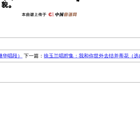
继华唱段）
下一篇：
徐玉兰唱腔集：我和你世外去结并蒂花（选