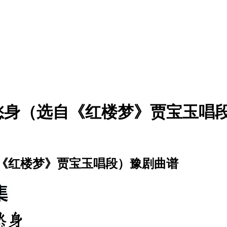
愁身（选自《红楼梦》贾宝玉唱
《红楼梦》贾宝玉唱段）豫剧曲谱